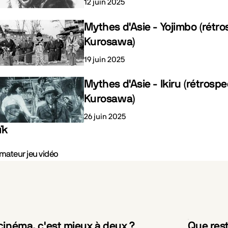
12 juin 2025
Mythes d'Asie - Yojimbo (rétro
Kurosawa)
19 juin 2025
Mythes d'Asie - Ikiru (rétrospe
Kurosawa)
26 juin 2025
ïk
mateur jeu vidéo
cinéma, c'est mieux à deux ?
Que rest