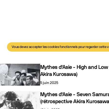
Vous devez accepter les cookies fonctionnels pour regarder cette v
Mythes d'Asie - High and Low 
déo
Akira Kurosawa)
5 juin 2025
Mythes d'Asie - Seven Samura
(rétrospective Akira Kurosawa