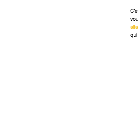
C’e
vou
all
qui