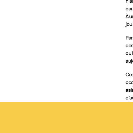
n’a
dan
À u
jou
Par
des
ou 
auj
Ces
occ
asi
d’a