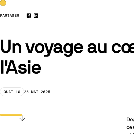
BLOG
PARTAGER
Facebook
LinkedIn
Un voyage au c
l'Asie
QUAI 10
26 MAI 2025
Dep
Scroller vers le contenu
ce 