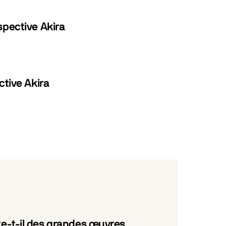
spective Akira
ctive Akira
e-t-il des grandes œuvres