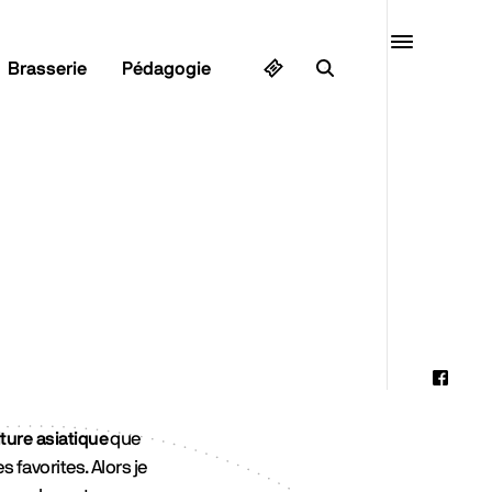
Quai10
Brasserie
Pédagogie
MENU
Faceb
Instag
ture asiatique
que
 favorites. Alors je
Linked