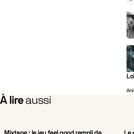
Lo
Ani
À lire
aussi
Mixtape : le jeu feel good rempli de
Le 