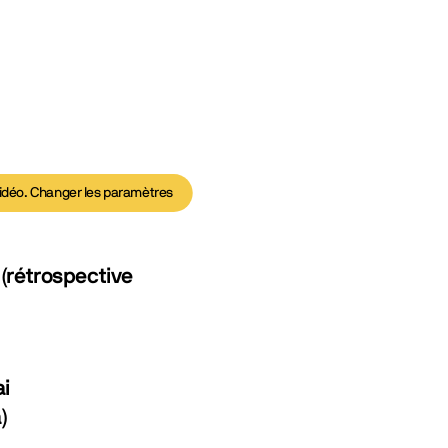
idéo.
Changer les paramètres
(rétrospective
i
)