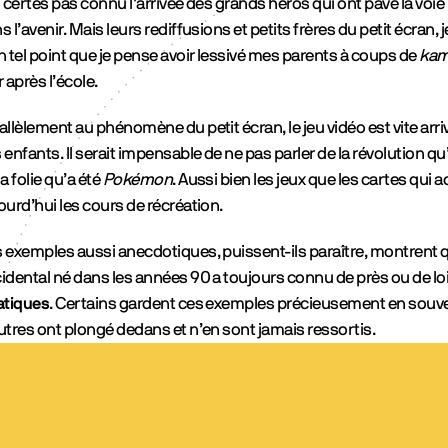
i certes pas connu l’arrivée des grands héros qui ont pavé la voie
s l’avenir. Mais leurs rediffusions et petits frères du petit écran, 
n tel point que je pense avoir lessivé mes parents à coups de
ka
r après l’école.
allèlement au phénomène du petit écran, le jeu vidéo est vite arr
 enfants. Il serait impensable de ne pas parler de la révolution qu
la folie qu’a été
Pokémon
. Aussi bien les jeux que les cartes qui
ourd’hui les cours de récréation.
 exemples aussi anecdotiques, puissent-ils paraître, montrent 
idental né dans les années 90 a toujours connu de près ou de lo
atiques
. Certains gardent ces exemples précieusement en souve
utres ont plongé dedans et n’en sont jamais ressortis.