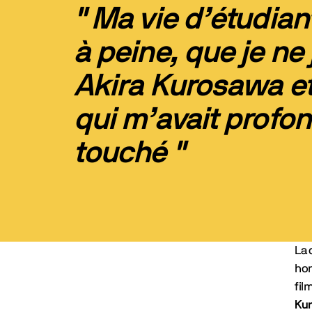
" Ma vie d’étudia
à peine, que je ne
Akira Kurosawa e
qui m’avait prof
touché "
La 
hon
fil
Ku