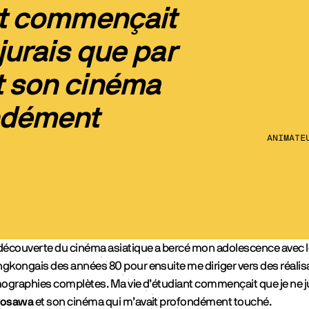
nt commençait
 jurais que par
t son cinéma
ondément
ANIMATE
découverte du cinéma asiatique a bercé mon adolescence avec 
gkongais des années 80 pour ensuite me diriger vers des réalisa
mographies complètes. Ma vie d’étudiant commençait que je ne j
rosawa
et son cinéma qui m’avait profondément touché.