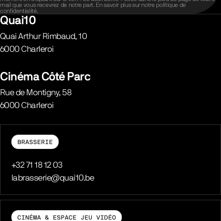
mail que vous recevrez de notre part. En savoir plus sur notre
politique de
confidentialité
.
Quai10
Quai Arthur Rimbaud, 10
6000
Charleroi
Belgique
Cinéma Côté Parc
Rue de Montigny, 58
6000
Charleroi
Belgique
BRASSERIE
Téléphone
+32 71 18 12 03
E-mail
labrasserie@quai10.be
CINÉMA & ESPACE JEU VIDÉO