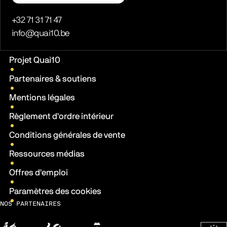
Téléphone
+32 71 31 71 47
E-mail
info@quai10.be
Liens pratiques
Projet Quai10
Partenaires & soutiens
Mentions légales
Règlement d'ordre intérieur
Conditions générales de vente
Ressources médias
Offres d'emploi
Paramètres des cookies
NOS PARTENAIRES