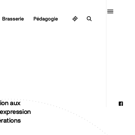
Quai10
Brasserie
Pédagogie
MENU
tion aux
Faceb
l'expression
Instag
érations
Linked