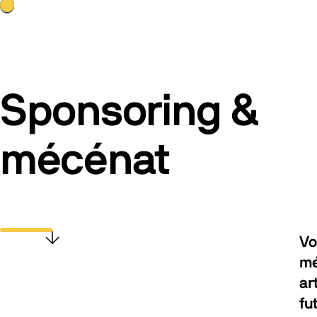
Sponsoring &
mécénat
Vo
Scroller vers le contenu
mé
ar
fu