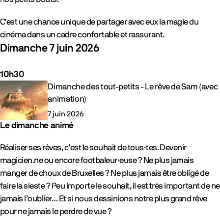
C'est une chance unique de partager avec eux la magie du
cinéma dans un cadre confortable et rassurant.
Dimanche 7 juin 2026
10h30
Evénements
Dimanche des tout-petits - Le rêve de Sam (avec
animation)
7 juin 2026
Le dimanche animé
Réaliser ses rêves, c’est le souhait de tous·tes. Devenir
magicien.ne ou encore footbaleur·euse ? Ne plus jamais
manger de choux de Bruxelles ? Ne plus jamais être obligé de
faire la sieste ? Peu importe le souhait, il est très important de ne
jamais l’oublier… Et si nous dessinions notre plus grand rêve
pour ne jamais le perdre de vue ?