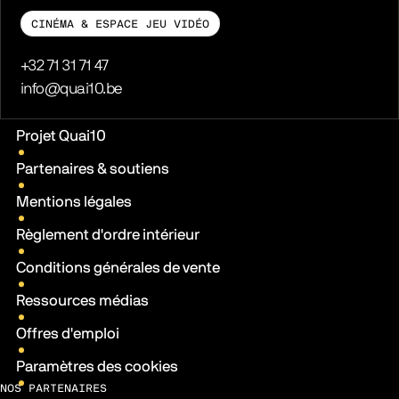
CINÉMA & ESPACE JEU VIDÉO
Téléphone
+32 71 31 71 47
E-mail
info@quai10.be
Liens pratiques
Projet Quai10
Partenaires & soutiens
Mentions légales
Règlement d'ordre intérieur
Conditions générales de vente
Ressources médias
Offres d'emploi
Paramètres des cookies
NOS PARTENAIRES