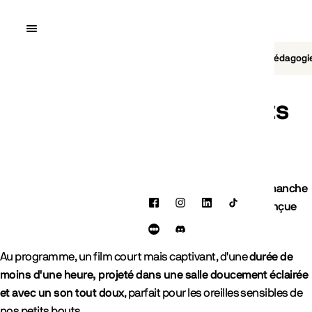
Quai10
MENU
Cinéma
Jeu vidéo
Brasserie
Pédagogi
Dimanche des tout-petits
Le cinéma, ça se vit dès le plus jeune âge !
Venez passer un moment magique en famille lors du
dimanche
des tout-petits
, une séance de cinéma
Facebook
Instagram
spécialement conçue
LinkedIn
TikTok
pour les enfants
!
Letterboxd
Discord
Au programme, un film court mais captivant, d'une
durée de
moins d'une heure, projeté dans une salle doucement éclairée
et avec un son tout doux
, parfait pour les oreilles sensibles de
nos petits bouts.