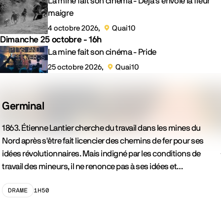
Evénements
La mine fait son cinéma - Déjà s’envole la fleur
maigre
4 octobre 2026
Quai10
Localisation :
Dimanche 25 octobre - 16h
Evénements
La mine fait son cinéma - Pride
25 octobre 2026
Quai10
Localisation :
Films
Germinal
1863. Étienne Lantier cherche du travail dans les mines du
Nord après s'être fait licencier des chemins de fer pour ses
idées révolutionnaires. Mais indigné par les conditions de
 précédent
travail des mineurs, il ne renonce pas à ses idées et…
Genre
1H50
DRAME
Durée