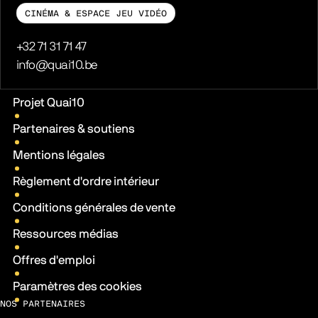
CINÉMA & ESPACE JEU VIDÉO
Téléphone
+32 71 31 71 47
E-mail
info@quai10.be
Liens pratiques
Projet Quai10
Partenaires & soutiens
Mentions légales
Règlement d'ordre intérieur
Conditions générales de vente
Ressources médias
Offres d'emploi
Paramètres des cookies
NOS PARTENAIRES