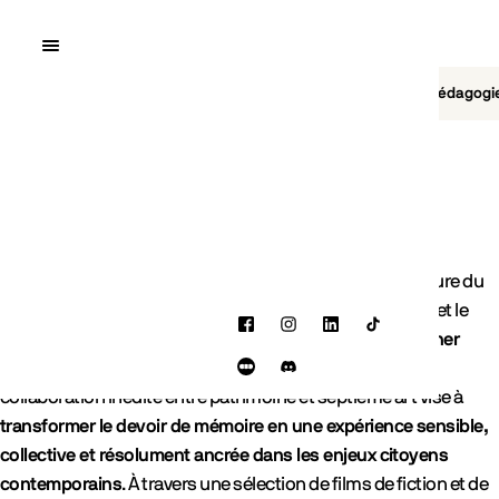
Quai10
MENU
Cinéma
Jeu vidéo
Brasserie
Pédagogi
La mine fait son cinéma
À l'occasion des commémorations des 70 ans de la
catastrophe du Bois du Cazier et des 80 ans de la signature du
protocole d'accord "Homme contre Charbon", le Quai10 et le
Facebook
Instagram
LinkedIn
TikTok
site minier du
Bois du Cazier
s'unissent pour
faire résonner
l'histoire sociale et migratoire de notre région
. Cette
Letterboxd
Discord
collaboration inédite entre patrimoine et septième art vise à
transformer le devoir de mémoire en une expérience sensible,
collective et résolument ancrée dans les enjeux citoyens
contemporains
. À travers une sélection de films de fiction et de