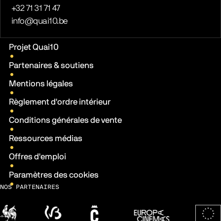
Téléphone
+32 71 31 71 47
E-mail
info@quai10.be
Liens pratiques
Projet Quai10
Partenaires & soutiens
Mentions légales
Règlement d'ordre intérieur
Conditions générales de vente
Ressources médias
Offres d'emploi
Paramètres des cookies
NOS PARTENAIRES
Wallonie
Fédération Wallonie-Bruxelles
Ville de Charleroi
Europa Cinemas
Fonds 