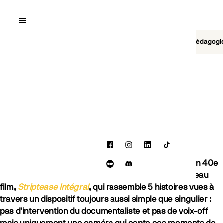
Quai10
MENU
Cinéma
Jeu vidéo
Brasserie
Pédagogi
BLOG
Jean Libon et Régine Dubois
présentent Striptease Intégral
CINÉMA
31 JANVIER 2025
Facebook
Instagram
LinkedIn
TikTok
PARTAGER
La célèbre émission télévisée
Striptease
célèbre son 40e
Facebook
LinkedIn
Letterboxd
Discord
anniversaire en 2025 ! Pour l'occasion sort un nouveau
film,
Striptease Intégral
, qui rassemble 5 histoires vues à
travers un dispositif toujours aussi simple que singulier :
pas d'intervention du documentaliste et pas de voix-off