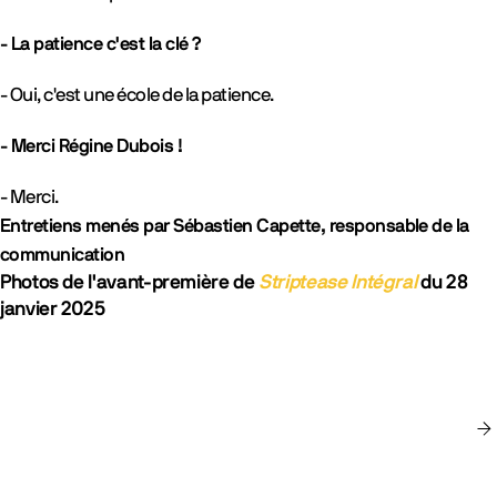
- La patience c'est la clé ?
- Oui, c'est une école de la patience.
- Merci Régine Dubois !
- Merci.
Entretiens menés par Sébastien Capette, responsable de la
communication
Photos de l'avant-première de
Striptease Intégral
du 28
janvier 2025
gallery
rev_cover
n