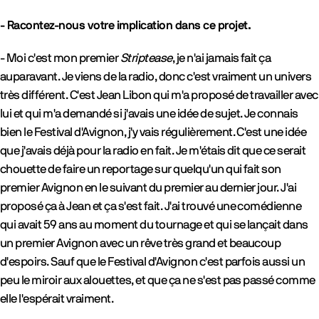
- Racontez-nous votre implication dans ce projet.
- Moi c'est mon premier
Striptease
, je n'ai jamais fait ça
auparavant. Je viens de la radio, donc c'est vraiment un univers
très différent. C'est Jean Libon qui m'a proposé de travailler avec
lui et qui m'a demandé si j'avais une idée de sujet. Je connais
bien le Festival d'Avignon, j'y vais régulièrement. C'est une idée
que j'avais déjà pour la radio en fait. Je m'étais dit que ce serait
chouette de faire un reportage sur quelqu'un qui fait son
premier Avignon en le suivant du premier au dernier jour. J'ai
proposé ça à Jean et ça s'est fait. J'ai trouvé une comédienne
qui avait 59 ans au moment du tournage et qui se lançait dans
un premier Avignon avec un rêve très grand et beaucoup
d'espoirs. Sauf que le Festival d'Avignon c'est parfois aussi un
peu le miroir aux alouettes, et que ça ne s'est pas passé comme
elle l'espérait vraiment.