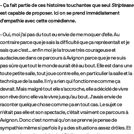
- Ça fait partie de ces histoires touchantes que seul
Striptease
est capable de proposer. Ici on se prend immédiatement
d'empathie avec cette comédienne.
- Oui, moi j'ai pas du tout eu envie de me moquer d'elle. Au
contraire parce que je sais la difficulté que ça représentait et je
sais que c'est... enfin moi je la trouve très courageuse et
audacieuse dans ce parcours à Avignon parce que je ne suis
pas sûre que tout le monde aurait été au bout. Elle est dans une
toute petite salle, tout joue contre elle, en particulier la salle et la
technique de la salle. Il n'y a rien qui fonctionne comme ça
devrait. Mais malgré tout elle s'accroche, elle a décidé de vivre
son rêve donc elle va le vivre jusqu'au bout. J'avais envie de
raconter quelque chose comme ça en tout cas. Le sujet ce
n'était pas elle et son spectacle, c'était vraiment ce parcours à
Avignon. Donc c'est normal qu'on se prenne je pense de
sympathie même si parfois il y a des situations assez drôles. Et