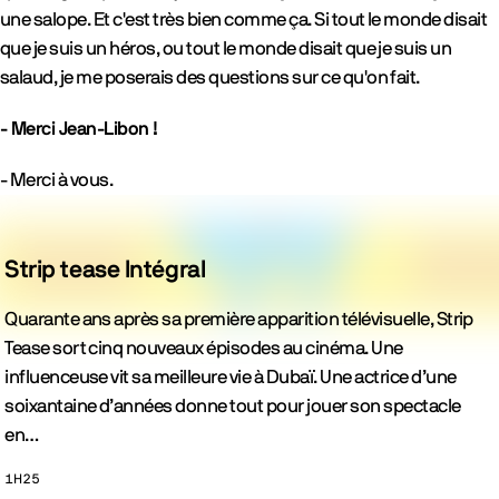
une salope. Et c'est très bien comme ça. Si tout le monde disait
que je suis un héros, ou tout le monde disait que je suis un
salaud, je me poserais des questions sur ce qu'on fait.
- Merci Jean-Libon !
- Merci à vous.
Films
Strip tease Intégral
Quarante ans après sa première apparition télévisuelle, Strip
Tease sort cinq nouveaux épisodes au cinéma. Une
 précédent
influenceuse vit sa meilleure vie à Dubaï. Une actrice d’une
soixantaine d’années donne tout pour jouer son spectacle
en…
1H25
Durée