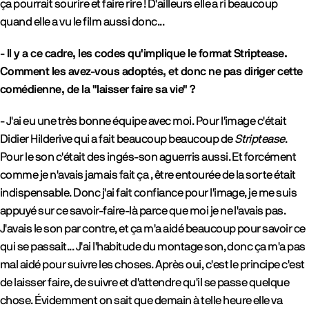
ça pourrait sourire et faire rire ! D'ailleurs elle a ri beaucoup
quand elle a vu le film aussi donc...
- Il y a ce cadre, les codes qu'implique le format Striptease.
Comment les avez-vous adoptés, et donc ne pas diriger cette
comédienne, de la "laisser faire sa vie" ?
- J'ai eu une très bonne équipe avec moi. Pour l'image c'était
Didier Hilderive qui a fait beaucoup beaucoup de
Striptease
.
Pour le son c'était des ingés-son aguerris aussi. Et forcément
comme je n'avais jamais fait ça , être entourée de la sorte était
indispensable. Donc j'ai fait confiance pour l'image, je me suis
appuyé sur ce savoir-faire-là parce que moi je ne l'avais pas.
J'avais le son par contre, et ça m'a aidé beaucoup pour savoir ce
qui se passait... J'ai l'habitude du montage son, donc ça m'a pas
mal aidé pour suivre les choses. Après oui, c'est le principe c'est
de laisser faire, de suivre et d'attendre qu'il se passe quelque
chose. Évidemment on sait que demain à telle heure elle va