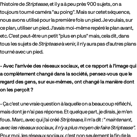
l'histoire de
Striptease
, et il y a à peu près 900 sujets, on a
toujours tourné caméra "au poing". Mais sur cetet séquence,
nous avons utilisé pour la première fois un pied. Je voulais, sur
ce plan, utiliser un pied. J'avais moi-même repéré le plan avant,
etc. C'est peut-être un petit "plus en plus" mais, cela dit, dans
tous les sujets de
Striptease
à venir, il n'y aura pas d'autres plans
tourné avec un pied.
- Avec l'arrivée des réseaux sociaux, et ce rapport à l'image qui
a complètement changé dans la société, pensez-vous que le
regard des gens, sur eux-mêmes, ont changé la manière dont
on les perçoit ?
- Ça c'est une vraie question à laquelle on a beaucoup réfléchi,
mais dont je n'ai pas réponse. Et quelque part, je dirais, je m'en
fous. Marc, avec qui j'ai créé
Striptease
, il m'a dit : "
maintenant,
avec les réseaux sociaux, il n'y a plus moyen de faire
Striptease"
.
Pour moi, les réseaux sociaux, c'est non seulement la fin de la