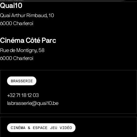
Quai10
Quai Arthur Rimbaud, 10
6000
Charleroi
Belgique
Cinéma Côté Parc
Rue de Montigny, 58
6000
Charleroi
Belgique
BRASSERIE
Téléphone
+32 71 18 12 03
E-mail
labrasserie@quai10.be
CINÉMA & ESPACE JEU VIDÉO