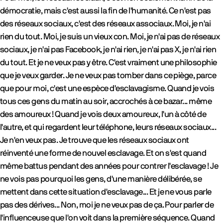
démocratie, mais c'est aussi la fin de l'humanité. Ce n'est pas
des réseaux sociaux, c'est des réseaux associaux. Moi, je n'ai
rien du tout. Moi, je suis un vieux con. Moi, je n'ai pas de réseaux
sociaux, je n'ai pas Facebook, je n'ai rien, je n'ai pas X, je n'ai rien
du tout. Et je ne veux pas y être. C'est vraiment une philosophie
que je veux garder. Je ne veux pas tomber dans ce piège, parce
que pour moi, c'est une espèce d'esclavagisme. Quand je vois
tous ces gens du matin au soir, accrochés à ce bazar... même
des amoureux ! Quand je vois deux amoureux, l'un à côté de
l'autre, et qui regardent leur téléphone, leurs réseaux sociaux...
Je n'en veux pas. Je trouve que les réseaux sociaux ont
réinventé une forme de nouvel esclavage. Et on s'est quand
même battus pendant des années pour contrer l'esclavage ! Je
ne vois pas pourquoi les gens, d'une manière délibérée, se
mettent dans cette situation d'esclavage... Et je ne vous parle
pas des dérives... Non, moi je ne veux pas de ça. Pour parler de
l'influenceuse que l'on voit dans la première séquence. Quand