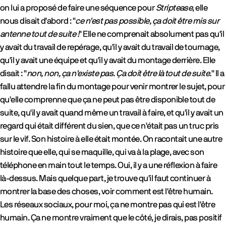
on lui a proposé de faire une séquence pour
Striptease
, elle
nous disait d'abord : "
ce n'est pas possible, ça doit être mis sur
antenne tout de suite !
" Elle ne comprenait absolument pas qu'il
y avait du travail de repérage, qu'il y avait du travail de tournage,
qu'il y avait une équipe et qu'il y avait du montage derrière. Elle
disait : "
non, non, ça n'existe pas. Ça doit être là tout de suite.
" Il a
fallu attendre la fin du montage pour venir montrer le sujet, pour
qu'elle comprenne que ça ne peut pas être disponible tout de
suite, qu'il y avait quand même un travail à faire, et qu'il y avait un
regard qui était différent du sien, que ce n'était pas un truc pris
sur le vif. Son histoire à elle était montée. On racontait une autre
histoire que elle, qui se maquille, qui va à la plage, avec son
téléphone en main tout le temps. Oui, il y a une réflexion à faire
là-dessus. Mais quelque part, je trouve qu'il faut continuer à
montrer la base des choses, voir comment est l'être humain.
Les réseaux sociaux, pour moi, ça ne montre pas qui est l'être
humain. Ça ne montre vraiment que le côté, je dirais, pas positif