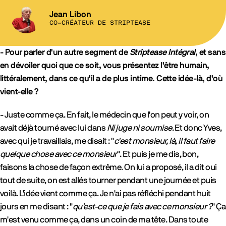
Jean Libon
CO-CRÉATEUR DE STRIPTEASE
- Pour parler d'un autre segment de
Striptease Intégral
, et sans
en dévoiler quoi que ce soit, vous présentez l'être humain,
littéralement, dans ce qu'il a de plus intime. Cette idée-là, d'où
vient-elle ?
- Juste comme ça. En fait, le médecin que l'on peut y voir, on
avait déjà tourné avec lui dans
Ni juge ni soumise
. Et donc Yves,
avec qui je travaillais, me disait : "
c'est monsieur, là, il faut faire
quelque chose avec ce monsieur
". Et puis je me dis, bon,
faisons la chose de façon extrême. On lui a proposé, il a dit oui
tout de suite, on est allés tourner pendant une journée et puis
voilà. L'idée vient comme ça. Je n'ai pas réfléchi pendant huit
jours en me disant : "
qu'est-ce que je fais avec ce monsieur ?
" Ça
m'est venu comme ça, dans un coin de ma tête. Dans toute