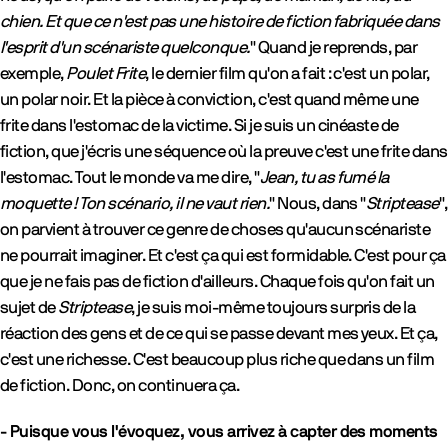
chien. Et que ce n'est pas une histoire de fiction fabriquée dans
l'esprit d'un scénariste quelconque.
" Quand je reprends, par
exemple,
Poulet Frite
, le dernier film qu'on a fait : c'est un polar,
un polar noir. Et la pièce à conviction, c'est quand même une
frite dans l'estomac de la victime. Si je suis un cinéaste de
fiction, que j'écris une séquence où la preuve c'est une frite dans
l'estomac. Tout le monde va me dire, "
Jean, tu as fumé la
moquette ! Ton scénario, il ne vaut rien.
" Nous, dans "
Striptease
",
on parvient à trouver ce genre de choses qu'aucun scénariste
ne pourrait imaginer. Et c'est ça qui est formidable. C'est pour ça
que je ne fais pas de fiction d'ailleurs. Chaque fois qu'on fait un
sujet de
Striptease
, je suis moi-même toujours surpris de la
réaction des gens et de ce qui se passe devant mes yeux. Et ça,
c'est une richesse. C'est beaucoup plus riche que dans un film
de fiction. Donc, on continuera ça.
- Puisque vous l'évoquez, vous arrivez à capter des moments