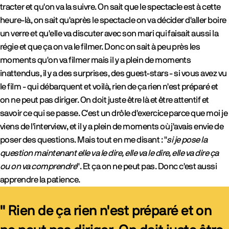
tracter et qu'on va la suivre. On sait que le spectacle est à cette
heure-là, on sait qu'après le spectacle on va décider d'aller boire
un verre et qu'elle va discuter avec son mari qui faisait aussi la
régie et que ça on va le filmer. Donc on sait à peu près les
moments qu'on va filmer mais il y a plein de moments
inattendus, il y a des surprises, des guest-stars - si vous avez vu
le film - qui débarquent et voilà, rien de ça rien n'est préparé et
on ne peut pas diriger. On doit juste être là et être attentif et
savoir ce qui se passe. C'est un drôle d'exercice parce que moi je
viens de l'interview, et il y a plein de moments où j'avais envie de
poser des questions. Mais tout en me disant : "
si je pose la
question maintenant elle va le dire, elle va le dire, elle va dire ça
ou on va comprendre
". Et ça on ne peut pas. Donc c'est aussi
apprendre la patience.
" Rien de ça rien n'est préparé et on