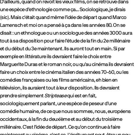
D'ailleurs, quand on revoit les vieux films, on se retrouve dans
une espèce d'ethnologie comme ça... Sociologique, je dirais
(sic). Mais c'était quand même l'idée de départ quand Marco
Lamensch et moi on a pensé à ça dans les années 80. On se
disait : un ethnologue ou un sociologue des années 3000 aura
tout à sa disposition pour faire l'étude de la fin du 2e millénaire
et du début du 3e maintenant. Ils auront tout en main. Si par
exemple en littérature ils devraient faire le choix entre
Marguerite Duras et le roman noir, ou qu'au cinéma ils devraient
faire un choix entre le cinéma italien des années 70-60, ou les
comédies françaises ou les films américains, eh bien en
télévision, ils auraient tout à leur disposition. Ils devraient
prendre simplement
Striptease
qui est en fait,
sociologiquement parlant, une espèce de peseur d'une
comédie humaine, de ce que nous sommes, nous, européens
occidentaux, à la fin du deuxième et au début du troisième
millénaire. C'est l'idée de départ. Ce qu'on continue à faire
maintenant au cinéma, c'est ça. L'écriture est peut-être un peu