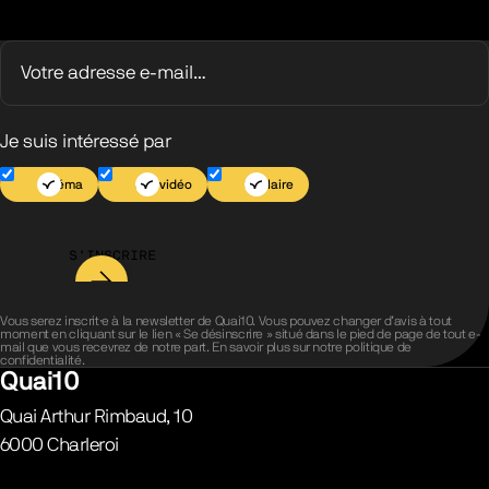
Je suis intéressé par
Cinéma
Jeu vidéo
Scolaire
S’INSCRIRE
Vous serez inscrit·e à la newsletter de Quai10. Vous pouvez changer d’avis à tout
moment en cliquant sur le lien « Se désinscrire » situé dans le pied de page de tout e-
mail que vous recevrez de notre part. En savoir plus sur notre
politique de
confidentialité
.
Quai10
Quai Arthur Rimbaud, 10
6000
Charleroi
Belgique