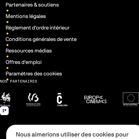
Partenaires & soutiens
Mentions légales
Règlement d'ordre intérieur
Conditions générales de vente
Ressources médias
Offres d'emploi
Paramètres des cookies
NOS PARTENAIRES
Wallonie
Fédération Wallonie-Bruxelles
Ville de Charleroi
Europa Cinemas
Fonds 
Nous aimerions utiliser des cookies pour