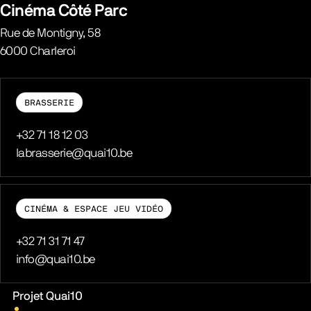
Cinéma Côté Parc
Rue de Montigny, 58
6000
Charleroi
Belgique
BRASSERIE
Téléphone
+32 71 18 12 03
E-mail
labrasserie@quai10.be
CINÉMA & ESPACE JEU VIDÉO
Téléphone
+32 71 31 71 47
E-mail
info@quai10.be
Liens pratiques
Projet Quai10