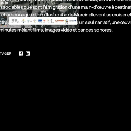
nçais
issociables que sont l’émigration d’une main-d’œuvre à destina
 charbonnages et la catastrophe de Marcinelle vont se croiser e
ntrelacer pour finalement former, dans un seul narratif, une œuv
minutes mêlant films, images vidéo et bandes sonores.
TAGER
Facebook
LinkedIn