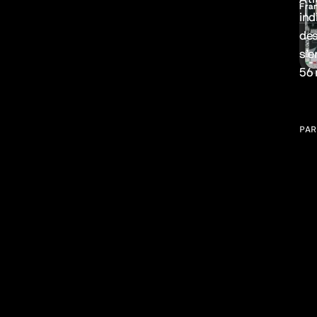
Fra
ind
des
s’e
56 
PAR