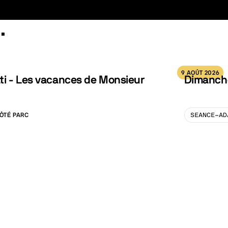
…
9 AOÛT 2026
ti - Les vacances de Monsieur
Dimanche
ÔTÉ PARC
SEANCE-AD
LISATION :