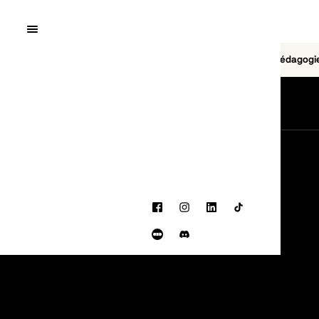
Quai10
MENU
Cinéma
Jeu vidéo
Brasserie
Pédagogi
Sélection
Horaires
Les rendez-vous
Liste des jeux
Facebook
Instagram
LinkedIn
TikTok
Letterboxd
Discord