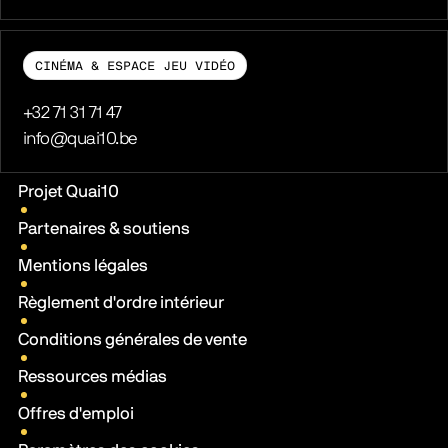
CINÉMA & ESPACE JEU VIDÉO
Téléphone
+32 71 31 71 47
E-mail
info@quai10.be
Liens pratiques
Projet Quai10
Partenaires & soutiens
Mentions légales
Règlement d'ordre intérieur
Conditions générales de vente
Ressources médias
Offres d'emploi