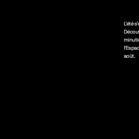
L'été s'
Découv
minuti
l'Espac
août.