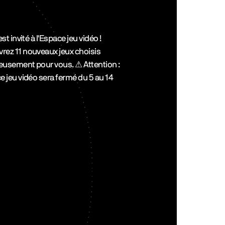
TikTok
Letter
est invité à l'Espace jeu vidéo !
Discor
rez 11 nouveaux jeux choisis
eusement pour vous. ⚠ Attention :
e jeu vidéo sera fermé du 5 au 14