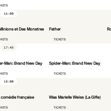
CKETS
16:00
Minions et Des Monstres
Father
R
VO.ST.FR
CÔTÉ PARC
CKETS
TICKETS
17:45
er-Man: Brand New Day
Spider-Man: Brand New Day
VO.ST.FR
CKETS
TICKETS
18:00
a comédie française
Was Marielle Weiss (La Gifle)
VO.ST.FR
CÔTÉ PARC
CKETS
TICKETS