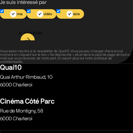
Je suis intéressé par
Cinéma
Jeu vidéo
Scolaire
S’INSCRIRE
Vous serez inscrit·e à la newsletter de Quai10. Vous pouvez changer d’avis à tout
moment en cliquant sur le lien « Se désinscrire » situé dans le pied de page de tout e-
mail que vous recevrez de notre part. En savoir plus sur notre
politique de
confidentialité
.
Quai10
Quai Arthur Rimbaud, 10
6000
Charleroi
Belgique
Cinéma Côté Parc
Rue de Montigny, 58
6000
Charleroi
Belgique