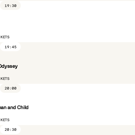
19:30
ST.FR
CKETS
19:45
Odyssey
ST.FR
CKETS
20:00
n and Child
ST.FR
CÔTÉ PARC
CKETS
20:30