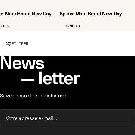
er-Man: Brand New Day
Spider-Man: Brand New Day
VO.ST.FR
CKETS
TICKETS
FILTRER
News
letter
Suivez-nous et restez informé·e