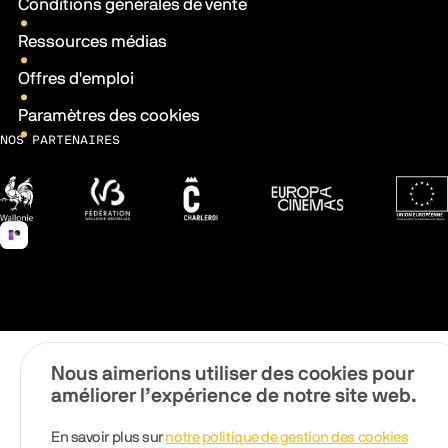
Conditions générales de vente
Ressources médias
Offres d'emploi
Paramètres des cookies
NOS PARTENAIRES
Wallonie
Fédération Wallonie-Bruxelles
Ville de Charleroi
Europa Cinemas
Fonds 
Nous aimerions utiliser des cookies pour
améliorer l’expérience de notre site web.
En savoir plus sur
notre politique de gestion des cookies