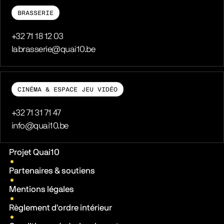
BRASSERIE
Téléphone
+32 71 18 12 03
E-mail
labrasserie@quai10.be
CINÉMA & ESPACE JEU VIDÉO
Téléphone
+32 71 31 71 47
E-mail
info@quai10.be
Liens pratiques
Projet Quai10
Partenaires & soutiens
Mentions légales
Règlement d'ordre intérieur