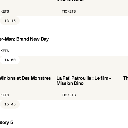
CKETS
TICKETS
13:15
er-Man: Brand New Day
CKETS
14:00
Minions et Des Monstres
La Pat' Patrouille : Le film -
Th
VF
Mission Dino
CKETS
TICKETS
15:45
Story 5