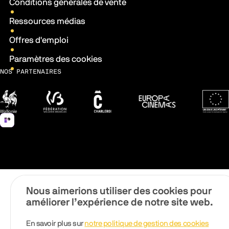
Conditions générales de vente
Ressources médias
Offres d'emploi
Paramètres des cookies
NOS PARTENAIRES
Wallonie
Fédération Wallonie-Bruxelles
Ville de Charleroi
Europa Cinemas
Fonds 
Nous aimerions utiliser des cookies pour
améliorer l’expérience de notre site web.
En savoir plus sur
notre politique de gestion des cookies