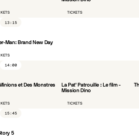
CKETS
TICKETS
13:15
er-Man: Brand New Day
CKETS
14:00
Minions et Des Monstres
La Pat' Patrouille : Le film -
Th
VF
Mission Dino
CKETS
TICKETS
15:45
Story 5