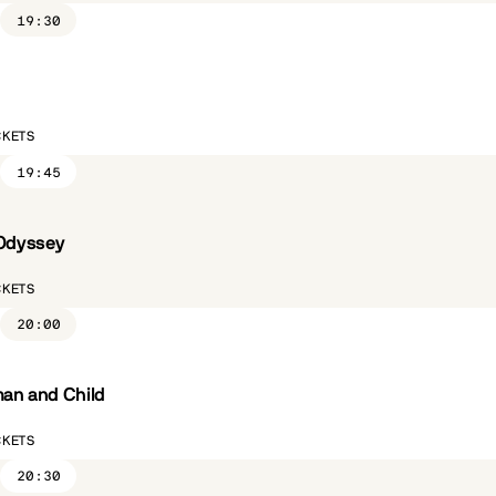
19:30
ST.FR
CKETS
19:45
Odyssey
ST.FR
CKETS
20:00
n and Child
ST.FR
CÔTÉ PARC
CKETS
20:30