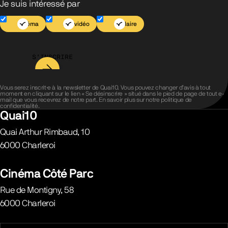
Je suis intéressé par
Cinéma
Jeu vidéo
Scolaire
S’INSCRIRE
Vous serez inscrit·e à la newsletter de Quai10. Vous pouvez changer d’avis à tout
moment en cliquant sur le lien « Se désinscrire » situé dans le pied de page de tout e-
mail que vous recevrez de notre part. En savoir plus sur notre
politique de
confidentialité
.
Quai10
Quai Arthur Rimbaud, 10
6000
Charleroi
Belgique
Cinéma Côté Parc
Rue de Montigny, 58
6000
Charleroi
Belgique