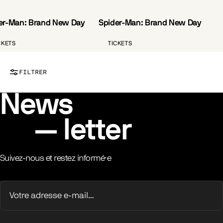
er-Man: Brand New Day
Spider-Man: Brand New Day
VO.ST.FR
CKETS
TICKETS
FILTRER
News
letter
Suivez-nous et restez informé·e