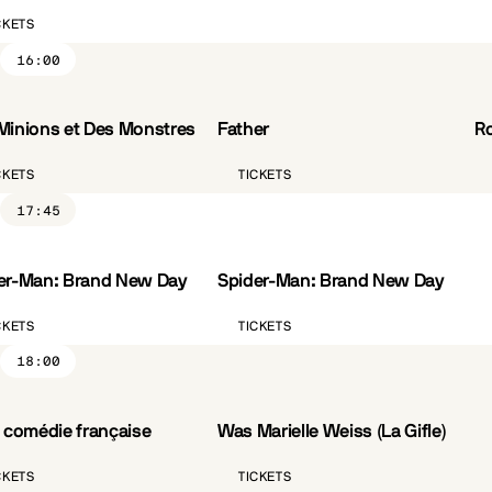
CKETS
16:00
Minions et Des Monstres
Father
R
VO.ST.FR
CÔTÉ PARC
CKETS
TICKETS
17:45
er-Man: Brand New Day
Spider-Man: Brand New Day
VO.ST.FR
CKETS
TICKETS
18:00
a comédie française
Was Marielle Weiss (La Gifle)
VO.ST.FR
CÔTÉ PARC
CKETS
TICKETS