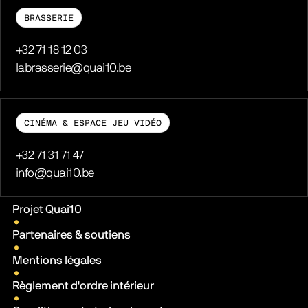
BRASSERIE
Téléphone
+32 71 18 12 03
E-mail
labrasserie@quai10.be
CINÉMA & ESPACE JEU VIDÉO
Téléphone
+32 71 31 71 47
E-mail
info@quai10.be
Liens pratiques
Projet Quai10
Partenaires & soutiens
Mentions légales
Règlement d'ordre intérieur