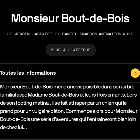
Monsieur Bout-de-Bois
JEROEN JASPAERT
ET
DANIEL SNADDON
ANIMATION
0H27
RÉALISATION
GENRE
DURÉE
PLUS À L’AFFICHE
Toutes les informations
Synopsys & Casting
Monsieur Bout-de-Bois mène une vie paisible dans son arbre
familial avec Madame Bout-de-Bois et leurs trois enfants. Lors
de son footing matinal, il se fait attraper par un chien qui le
prend pour un vulgaire bâton. Commence alors pour Monsieur
Bout-de-Bois une série d’aventures qui l’entraîneront bien loin
de chez lui…