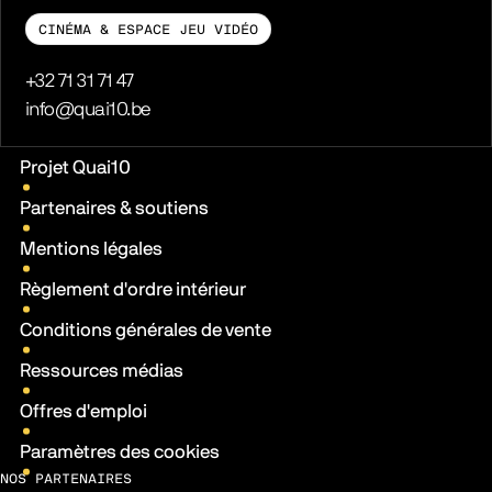
CINÉMA & ESPACE JEU VIDÉO
Téléphone
+32 71 31 71 47
E-mail
info@quai10.be
Liens pratiques
Projet Quai10
Partenaires & soutiens
Mentions légales
Règlement d'ordre intérieur
Conditions générales de vente
Ressources médias
Offres d'emploi
Paramètres des cookies
NOS PARTENAIRES