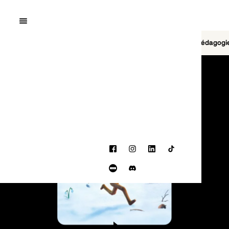
Quai10
MENU
Cinéma
Jeu vidéo
Brasserie
Pédagogi
PROGRAMMATION
Facebook
Instagram
LinkedIn
TikTok
Letterboxd
Discord
BANDE-ANNONCE