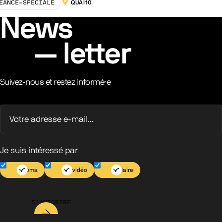
EANCE-SPECIALE
QUAI10
LOCALISATION :
News
letter
Suivez-nous et restez informé·e
Je suis intéressé par
Cinéma
Jeu vidéo
Scolaire
S’INSCRIRE