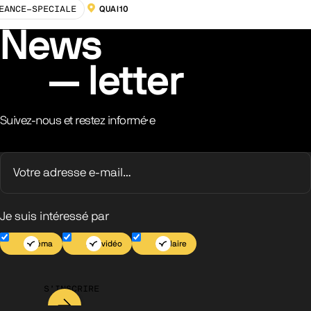
EANCE-SPECIALE
QUAI10
LOCALISATION :
News
letter
Suivez-nous et restez informé·e
Je suis intéressé par
Cinéma
Jeu vidéo
Scolaire
S’INSCRIRE