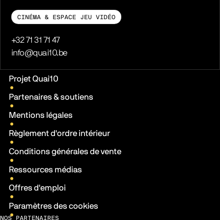
CINÉMA & ESPACE JEU VIDÉO
Téléphone
+32 71 31 71 47
E-mail
info@quai10.be
Liens pratiques
Projet Quai10
Partenaires & soutiens
Mentions légales
Règlement d'ordre intérieur
Conditions générales de vente
Ressources médias
Offres d'emploi
Paramètres des cookies
NOS PARTENAIRES