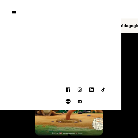
Quai10
MENU
Cinéma
Jeu vidéo
Brasserie
Pédagogi
PROGRAMMATION
Facebook
Instagram
LinkedIn
TikTok
Letterboxd
Discord
BANDE-ANNONCE