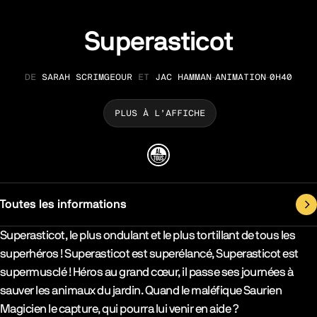
Superasticot
SARAH SCRIMGEOUR
ET
JAC HAMMAN
ANIMATION
0H40
RÉALISATION
GENRE
DURÉE
PLUS À L’AFFICHE
Toutes les informations
Synopsys & Casting
Superasticot, le plus ondulant et le plus tortillant de tous les
superhéros ! Superasticot est superélancé, Superasticot est
supermusclé ! Héros au grand cœur, il passe ses journées à
sauver les animaux du jardin. Quand le maléfique Saurien
Magicien le capture, qui pourra lui venir en aide ?