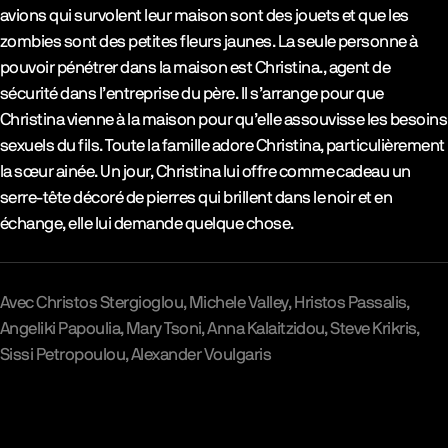
avions qui survolent leur maison sont des jouets et que les
zombies sont des petites fleurs jaunes. La seule personne à
pouvoir pénétrer dans la maison est Christina., agent de
sécurité dans l’entreprise du père. Il s’arrange pour que
Christina vienne à la maison pour qu’elle assouvisse les besoins
sexuels du fils. Toute la famille adore Christina, particulièrement
la sœur ainée. Un jour, Christina lui offre comme cadeau un
serre-tête décoré de pierres qui brillent dans le noir et en
échange, elle lui demande quelque chose.
Avec
Christos Stergioglou
Michele Valley
Hristos Passalis
Angeliki Papoulia
Mary Tsoni
Anna Kalaitzidou
Steve Krikris
Sissi Petropoulou
Alexander Voulgaris
Galerie