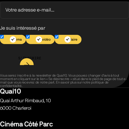
Je suis intéressé par
Cinéma
Jeu vidéo
Scolaire
S’INSCRIRE
Vous serez inscrit·e à la newsletter de Quai10. Vous pouvez changer d’avis à tout
moment en cliquant sur le lien « Se désinscrire » situé dans le pied de page de tout e-
mail que vous recevrez de notre part. En savoir plus sur notre
politique de
confidentialité
.
Quai10
Quai Arthur Rimbaud, 10
6000
Charleroi
Belgique
Cinéma Côté Parc