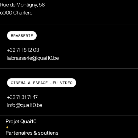
Rue de Montigny, 58
6000
Charleroi
Belgique
BRASSERIE
Téléphone
+32 71 18 12 03
E-mail
labrasserie@quai10.be
CINÉMA & ESPACE JEU VIDÉO
Téléphone
+32 71 31 71 47
E-mail
info@quai10.be
Liens pratiques
Projet Quai10
Partenaires & soutiens