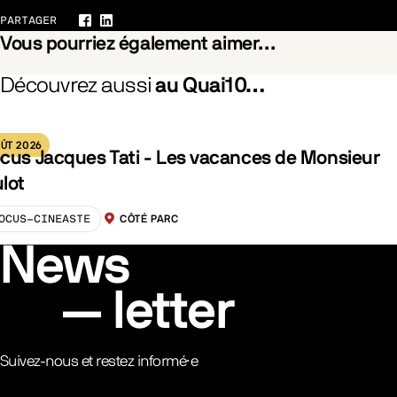
PARTAGER
Facebook
LinkedIn
Vous pourriez également aimer…
Découvrez aussi
au Quai10…
he Branches Drops the Withered Blossom
Pride
ÛT 2026
cus Jacques Tati - Les vacances de Monsieur
lot
OCUS-CINEASTE
CÔTÉ PARC
LOCALISATION :
News
letter
Suivez-nous et restez informé·e