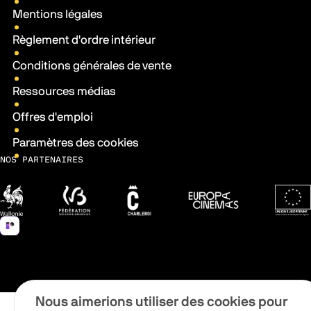
Mentions légales
Règlement d'ordre intérieur
Conditions générales de vente
Ressources médias
Offres d'emploi
Paramètres des cookies
NOS PARTENAIRES
Wallonie
Fédération Wallonie-Bruxelles
Ville de Charleroi
Europa Cinemas
Fonds 
Nous aimerions utiliser des cookies pour