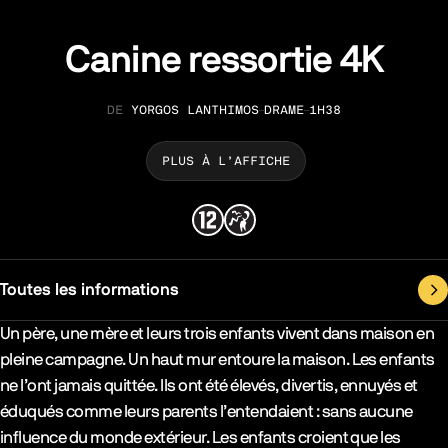
Canine ressortie 4K
YORGOS LANTHIMOS
DRAME
1H38
RÉALISATION
GENRE
DURÉE
PLUS À L’AFFICHE
Toutes les informations
Synopsys & Casting
Un père, une mère et leurs trois enfants vivent dans maison en
pleine campagne. Un haut mur entoure la maison. Les enfants
ne l’ont jamais quittée. Ils ont été élevés, divertis, ennuyés et
éduqués comme leurs parents l’entendaient : sans aucune
influence du monde extérieur. Les enfants croient que les