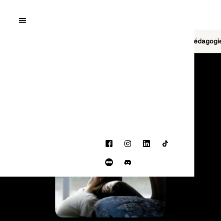
Quai10
MENU
Cinéma
Jeu vidéo
Brasserie
Pédagogi
PROGRAMMATION
Facebook
Instagram
LinkedIn
TikTok
Letterboxd
Discord
BANDE-ANNONCE