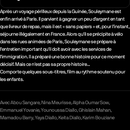
Synopsys & Casting
Après un voyage périlleux depuis la Guinée, Souleymane est
enfin arrivé à Paris. Il parvient à gagner un peu d'argent en tant
que livreur de repas, mais il est « sans papiers » et, pour l'instant,
séjourne illégalement en France. Alors qu'il se précipite à vélo
dans les rues animées de Paris, Souleymane se prépare à
l'entretien important qu'il doit avoir avec les services de
l'immigration. Il a préparé une bonne histoire pour ce moment
décisif. Mais ce n'est pas sa propre histoire...
Comporte quelques sous-titres, film au rythme soutenu pour
les enfants.
Avec
Abou Sangare
Nina Meurisse
Alpha Oumar Sow
Emmanuel Yovanie
Younoussa Diallo
Ghislain Mahan
Mamadou Barry
Yaya Diallo
Keita Diallo
Karim Bouziane