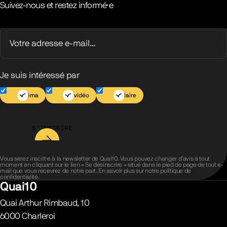
Suivez-nous et restez informé·e
Je suis intéressé par
Cinéma
Jeu vidéo
Scolaire
S’INSCRIRE
Vous serez inscrit·e à la newsletter de Quai10. Vous pouvez changer d’avis à tout
moment en cliquant sur le lien « Se désinscrire » situé dans le pied de page de tout e-
mail que vous recevrez de notre part. En savoir plus sur notre
politique de
confidentialité
.
Quai10
Quai Arthur Rimbaud, 10
6000
Charleroi