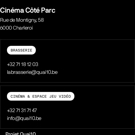
Belgique
Cinéma Côté Parc
Rue de Montigny, 58
6000
Charleroi
Belgique
BRASSERIE
Téléphone
+32 71 18 12 03
E-mail
labrasserie@quai10.be
CINÉMA & ESPACE JEU VIDÉO
Téléphone
+32 71 31 71 47
E-mail
info@quai10.be
Liens pratiques
Projet Quai10