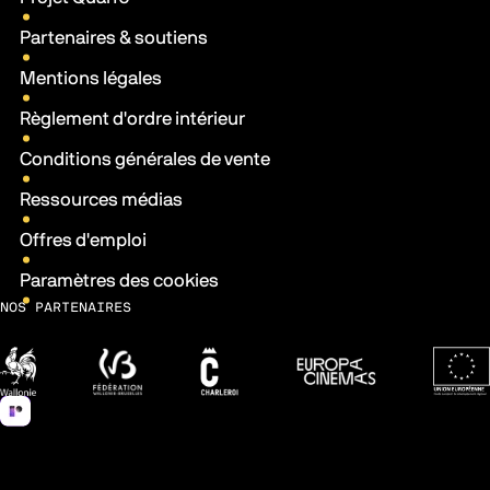
Partenaires & soutiens
Mentions légales
Règlement d'ordre intérieur
Conditions générales de vente
Ressources médias
Offres d'emploi
Paramètres des cookies
NOS PARTENAIRES
Wallonie
Fédération Wallonie-Bruxelles
Ville de Charleroi
Europa Cinemas
Fonds 