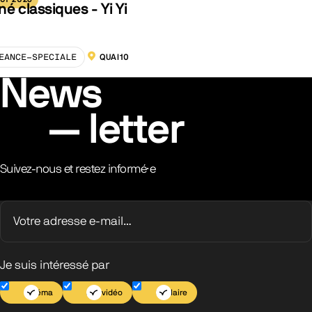
né classiques - Yi Yi
EANCE-SPECIALE
QUAI10
LOCALISATION :
News
letter
Suivez-nous et restez informé·e
Je suis intéressé par
Cinéma
Jeu vidéo
Scolaire