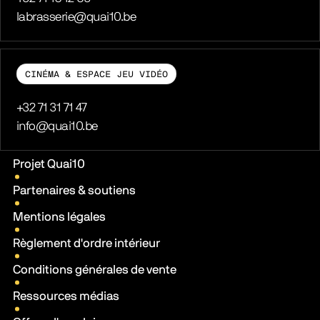
E-mail
labrasserie@quai10.be
CINÉMA & ESPACE JEU VIDÉO
Téléphone
+32 71 31 71 47
E-mail
info@quai10.be
Liens pratiques
Projet Quai10
Partenaires & soutiens
Mentions légales
Règlement d'ordre intérieur
Conditions générales de vente
Ressources médias