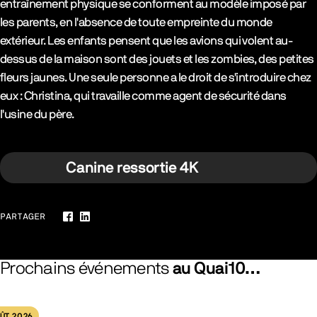
entraînement physique se conforment au modèle imposé par
les parents, en l'absence de toute empreinte du monde
extérieur. Les enfants pensent que les avions qui volent au-
dessus de la maison sont des jouets et les zombies, des petites
fleurs jaunes. Une seule personne a le droit de s'introduire chez
eux : Christina, qui travaille comme agent de sécurité dans
l'usine du père.
Canine ressortie 4K
PARTAGER
Facebook
LinkedIn
Prochains événements
au Quai10…
ÛT 2026