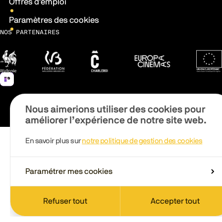
Offres d'emploi
Paramètres des cookies
NOS PARTENAIRES
Wallonie
Fédération Wallonie-Bruxelles
Ville de Charleroi
Europa Cinemas
Fonds 
Nous aimerions utiliser des cookies pour
améliorer l’expérience de notre site web.
En savoir plus sur
notre politique de gestion des cookies
Paramétrer mes cookies
Refuser tout
Accepter tout