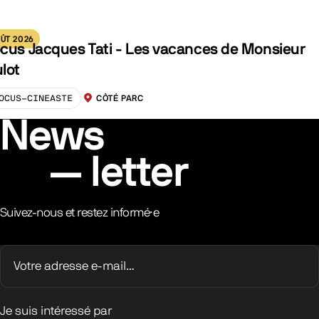
ÛT 2026
cus Jacques Tati - Les vacances de Monsieur
lot
OCUS-CINEASTE
CÔTÉ PARC
LOCALISATION :
News
letter
Suivez-nous et restez informé·e
Je suis intéressé par