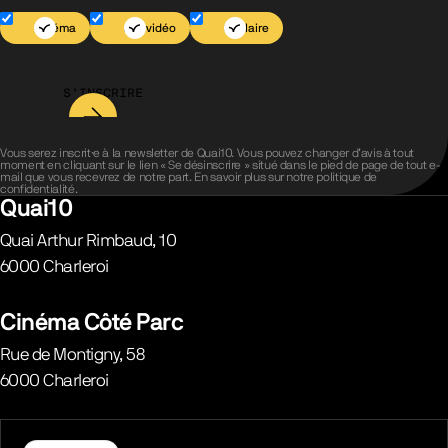
Cinéma
Jeu vidéo
Scolaire
S’INSCRIRE
Vous serez inscrit·e à la newsletter de Quai10. Vous pouvez changer d’avis à tout
moment en cliquant sur le lien « Se désinscrire » situé dans le pied de page de tout e-
mail que vous recevrez de notre part. En savoir plus sur notre
politique de
confidentialité
.
Quai10
Quai Arthur Rimbaud, 10
6000
Charleroi
Belgique
Cinéma Côté Parc
Rue de Montigny, 58
6000
Charleroi
Belgique