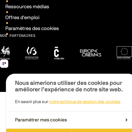
Ressources médias
Offres d'emploi
Paramètres des cookies
NOS PARTENAIRES
Wallonie
Fédération Wallonie-Bruxelles
Ville de Charleroi
Europa Cinemas
Fonds 
Nous aimerions utiliser des cookies pour
améliorer l’expérience de notre site web.
En savoir plus sur
notre politique de gestion des cookies
Paramétrer mes cookies