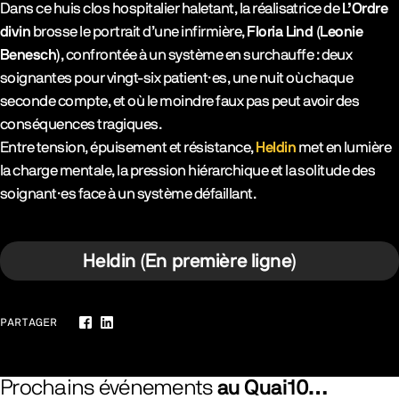
Dans ce huis clos hospitalier haletant, la réalisatrice de
L’Ordre
divin
brosse le portrait d’une infirmière,
Floria Lind (Leonie
Benesch)
, confrontée à un système en surchauffe : deux
soignantes pour vingt-six patient·es, une nuit où chaque
seconde compte, et où le moindre faux pas peut avoir des
conséquences tragiques.
Entre tension, épuisement et résistance,
Heldin
met en lumière
la charge mentale, la pression hiérarchique et la solitude des
soignant·es face à un système défaillant.
Heldin (En première ligne)
PARTAGER
Facebook
LinkedIn
Prochains événements
au Quai10…