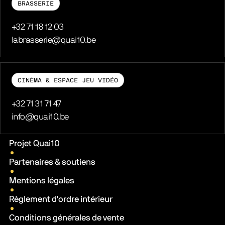
BRASSERIE
Téléphone
+32 71 18 12 03
E-mail
labrasserie@quai10.be
CINÉMA & ESPACE JEU VIDÉO
Téléphone
+32 71 31 71 47
E-mail
info@quai10.be
Liens pratiques
Projet Quai10
Partenaires & soutiens
Mentions légales
Règlement d'ordre intérieur
Conditions générales de vente