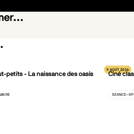
imer…
…
riend
Yi Yi
9 AOÛT 2026
-petits - La naissance des oasis
Ciné clas
UAI10
SEANCE-SP
LISATION :