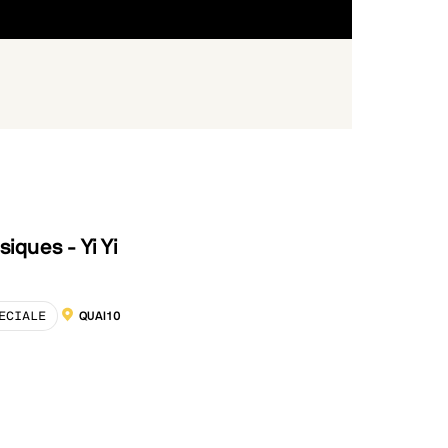
siques - Yi Yi
ECIALE
QUAI10
LOCALISATION :