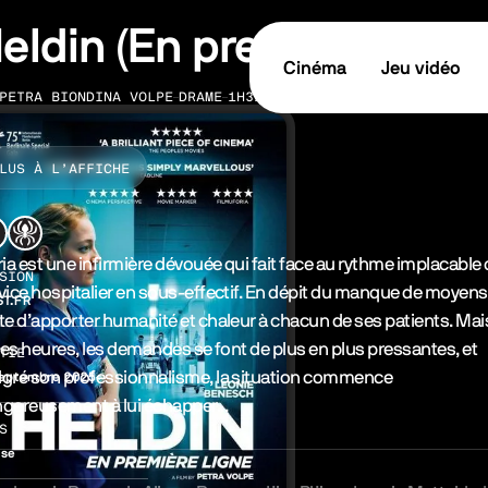
eldin (En première ligne
Cinéma
Jeu vidéo
PETRA BIONDINA VOLPE
DRAME
1H32
LISATION
GENRE
DURÉE
LUS À L’AFFICHE
tes les informations
nopsys & Casting
ria est une infirmière dévouée qui fait face au rythme implacable
SION
vice hospitalier en sous-effectif. En dépit du manque de moyens,
ST.FR
te d’apporter humanité et chaleur à chacun de ses patients. Mai
 des heures, les demandes se font de plus en plus pressantes, et
TIE
gré son professionnalisme, la situation commence
septembre 2025
gereusement à lui échapper...
S
sse