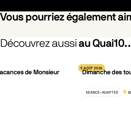
Vous pourriez également a
Découvrez aussi
au Quai10
hered Blossom
Pride
Silent F
9 AOÛT 2026
 vacances de Monsieur
Dimanche des tout
SEANCE-ADAPTEE
Q
LOCA