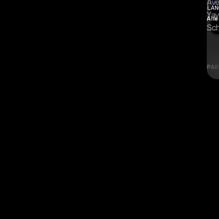
Av
LAN
Ya
All
Sc
PAR