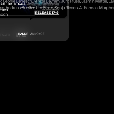
ec
Leonie Benesch
Alireza Bayram
Jürg Plüss
Jasmin Mattei
Lal
GUE ORIGINALE
vaş
Andreas Beutler
Urs Bihler
Sonja Riesen
Ali Kandas
Margher
emand
hoch
BANDE-ANNONCE
TAGER
Facebook
LinkedIn