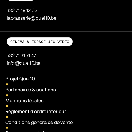
Téléphone
+32 71 18 12 03
E-mail
labrasserie@quai10.be
CINÉMA & ESPACE JEU VIDÉO
Téléphone
+32 71 31 71 47
E-mail
info@quai10.be
Liens pratiques
Projet Quai10
Partenaires & soutiens
Mentions légales
Règlement d'ordre intérieur
Conditions générales de vente