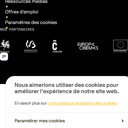
Ressources médias
Offres d'emploi
Paramètres des cookies
NOS PARTENAIRES
Wallonie
Fédération Wallonie-Bruxelles
Ville de Charleroi
Europa Cinemas
Fonds 
Nous aimerions utiliser des cookies pour
améliorer l’expérience de notre site web.
En savoir plus sur
notre politique de gestion des cookies
Paramétrer mes cookies