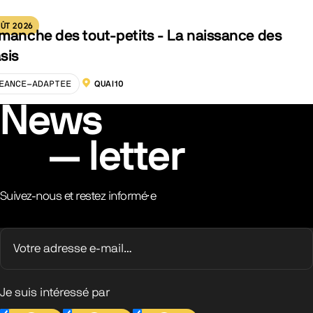
ÛT 2026
manche des tout-petits - La naissance des
sis
EANCE-ADAPTEE
QUAI10
LOCALISATION :
News
letter
Suivez-nous et restez informé·e
Je suis intéressé par