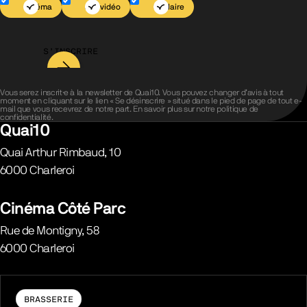
Cinéma
Jeu vidéo
Scolaire
S’INSCRIRE
Vous serez inscrit·e à la newsletter de Quai10. Vous pouvez changer d’avis à tout
moment en cliquant sur le lien « Se désinscrire » situé dans le pied de page de tout e-
mail que vous recevrez de notre part. En savoir plus sur notre
politique de
confidentialité
.
Quai10
Quai Arthur Rimbaud, 10
6000
Charleroi
Belgique
Cinéma Côté Parc
Rue de Montigny, 58
6000
Charleroi
Belgique
BRASSERIE