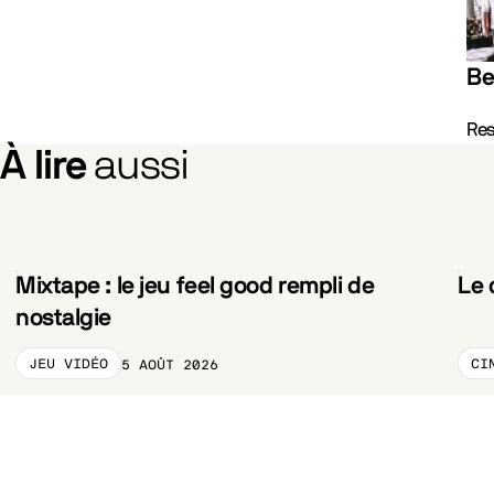
Evénements
Be
Res
À lire
aussi
Mixtape : le jeu feel good rempli de
Le 
nostalgie
JEU VIDÉO
CI
5 AOÛT 2026
CATEGORY_PRELABEL
CA