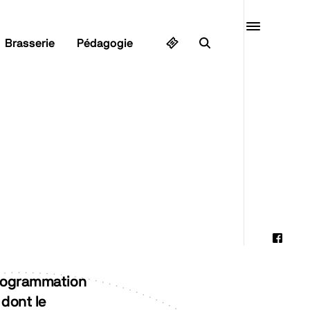
Quai10
Brasserie
Pédagogie
MENU
Faceb
Instag
programmation
Linked
 dont le