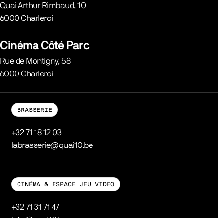
Quai Arthur Rimbaud, 10
6000
Charleroi
Belgique
Cinéma Côté Parc
Rue de Montigny, 58
6000
Charleroi
Belgique
BRASSERIE
Téléphone
+32 71 18 12 03
E-mail
labrasserie@quai10.be
CINÉMA & ESPACE JEU VIDÉO
Téléphone
+32 71 31 71 47