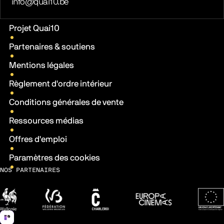
E-mail
info@quai10.be
Liens pratiques
Projet Quai10
Partenaires & soutiens
Mentions légales
Règlement d'ordre intérieur
Conditions générales de vente
Ressources médias
Offres d'emploi
Paramètres des cookies
NOS PARTENAIRES
Wallonie
Fédération Wallonie-Bruxelles
Ville de Charleroi
Europa Cinemas
Fonds 