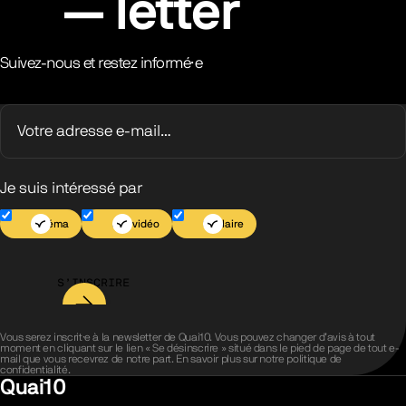
letter
Suivez-nous et restez informé·e
Je suis intéressé par
Cinéma
Jeu vidéo
Scolaire
S’INSCRIRE
Vous serez inscrit·e à la newsletter de Quai10. Vous pouvez changer d’avis à tout
moment en cliquant sur le lien « Se désinscrire » situé dans le pied de page de tout e-
mail que vous recevrez de notre part. En savoir plus sur notre
politique de
confidentialité
.
Quai10