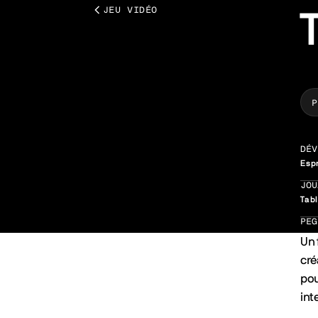
JEU VIDÉO
P
DÉV
Espr
JOU
Tabl
PEG
Un 
cré
pou
int