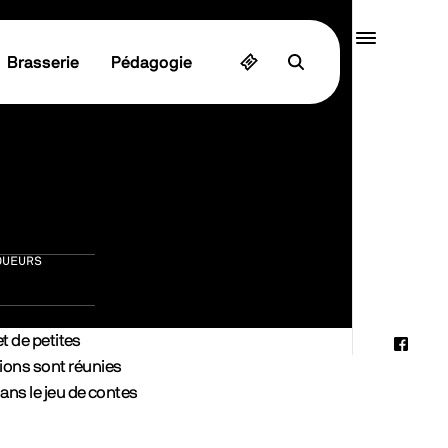
Quai10
Brasserie
Pédagogie
MENU
OUEURS
et de petites
Faceb
ions sont réunies
Instag
ans le jeu de contes
Linked