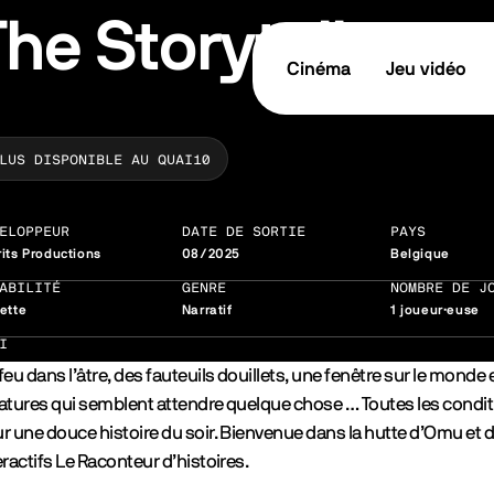
The Storyteller
Cinéma
Jeu vidéo
LUS DISPONIBLE AU QUAI10
ELOPPEUR
DATE DE SORTIE
PAYS
its Productions
08/2025
Belgique
ABILITÉ
GENRE
NOMBRE DE J
ette
Narratif
1 joueur·euse
I
feu dans l’âtre, des fauteuils douillets, une fenêtre sur le monde 
atures qui semblent attendre quelque chose … Toutes les condit
r une douce histoire du soir. Bienvenue dans la hutte d’Omu et d
eractifs Le Raconteur d’histoires.