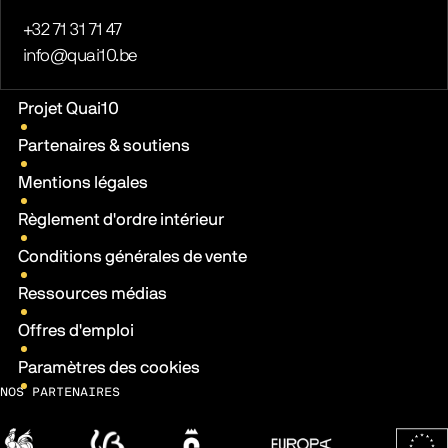
Téléphone
+32 71 31 71 47
E-mail
info@quai10.be
Liens pratiques
Projet Quai10
Partenaires & soutiens
Mentions légales
Règlement d'ordre intérieur
Conditions générales de vente
Ressources médias
Offres d'emploi
Paramètres des cookies
NOS PARTENAIRES
Wallonie
Fédération Wallonie-Bruxelles
Ville de Charleroi
Europa Cinemas
Fonds 