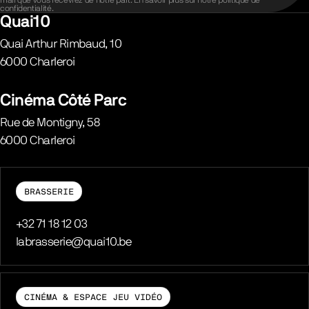
mail que vous recevrez de notre part. En savoir plus sur notre
politique de
confidentialité
.
Quai10
Quai Arthur Rimbaud, 10
6000
Charleroi
Belgique
Cinéma Côté Parc
Rue de Montigny, 58
6000
Charleroi
Belgique
BRASSERIE
Téléphone
+32 71 18 12 03
E-mail
labrasserie@quai10.be
CINÉMA & ESPACE JEU VIDÉO