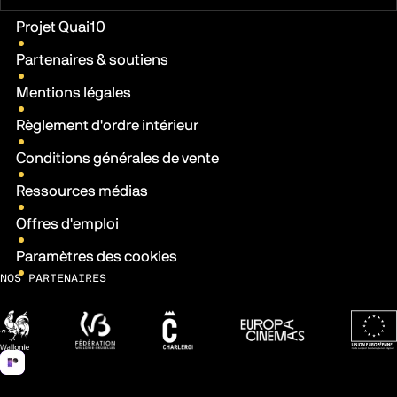
Liens pratiques
Projet Quai10
Partenaires & soutiens
Mentions légales
Règlement d'ordre intérieur
Conditions générales de vente
Ressources médias
Offres d'emploi
Paramètres des cookies
NOS PARTENAIRES
Wallonie
Fédération Wallonie-Bruxelles
Ville de Charleroi
Europa Cinemas
Fonds 