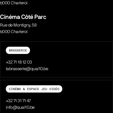
6000
Charleroi
Belgique
Cinéma Côté Parc
Rue de Montigny, 58
6000
Charleroi
Belgique
BRASSERIE
Téléphone
+32 71 18 12 03
E-mail
labrasserie@quai10.be
CINÉMA & ESPACE JEU VIDÉO
Téléphone
+32 71 31 71 47
E-mail
info@quai10.be