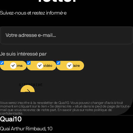
Suivez-nous et restez informé·e
Je suis intéressé par
Cinéma
Jeu vidéo
Scolaire
S’INSCRIRE
Vous serez inscrit·e à la newsletter de Quai10. Vous pouvez changer d’avis à tout
moment en cliquant sur le lien « Se désinscrire » situé dans le pied de page de tout e-
mail que vous recevrez de notre part. En savoir plus sur notre
politique de
confidentialité
.
Quai10
Quai Arthur Rimbaud, 10