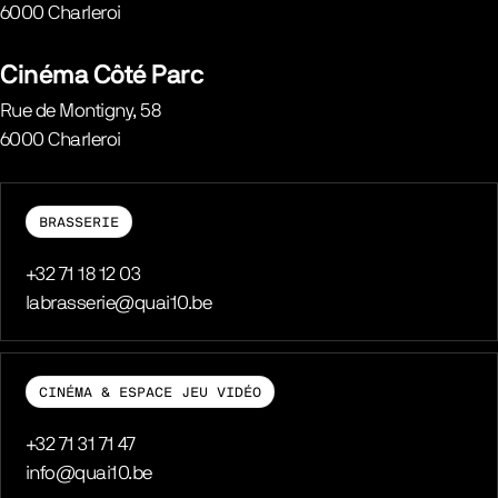
6000
Charleroi
Belgique
Cinéma Côté Parc
Rue de Montigny, 58
6000
Charleroi
Belgique
BRASSERIE
Téléphone
+32 71 18 12 03
E-mail
labrasserie@quai10.be
CINÉMA & ESPACE JEU VIDÉO
Téléphone
+32 71 31 71 47
E-mail
info@quai10.be