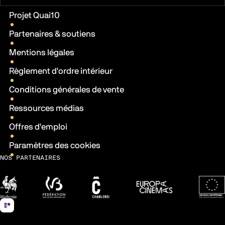
Liens pratiques
Projet Quai10
Partenaires & soutiens
Mentions légales
Règlement d'ordre intérieur
Conditions générales de vente
Ressources médias
Offres d'emploi
Paramètres des cookies
NOS PARTENAIRES
Wallonie
Fédération Wallonie-Bruxelles
Ville de Charleroi
Europa Cinemas
Fonds 