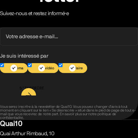
Suivez-nous et restez informé·e
Je suis intéressé par
Cinéma
Jeu vidéo
Scolaire
S’INSCRIRE
Vous serez inscrit·e à la newsletter de Quai10. Vous pouvez changer d’avis à tout
moment en cliquant sur le lien « Se désinscrire » situé dans le pied de page de tout e-
mail que vous recevrez de notre part. En savoir plus sur notre
politique de
confidentialité
.
Quai10
Quai Arthur Rimbaud, 10