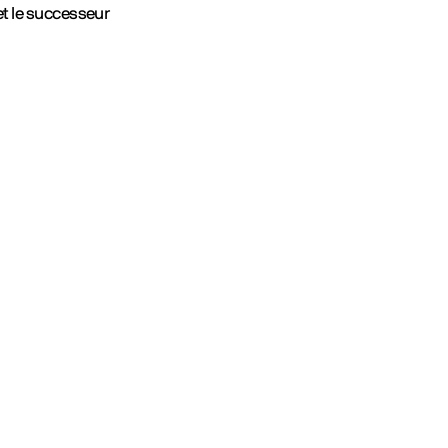
et le successeur
TikTok
Letter
Discor