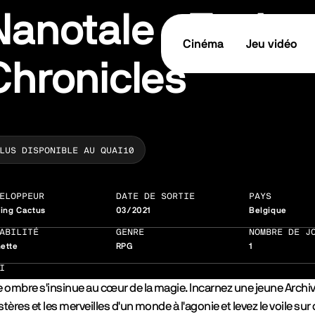
Nanotale - Typing
Cinéma
Jeu vidéo
Chronicles
LUS DISPONIBLE AU QUAI10
ELOPPEUR
DATE DE SORTIE
PAYS
hing Cactus
03/2021
Belgique
ABILITÉ
GENRE
NOMBRE DE J
ette
RPG
1
I
 ombre s'insinue au cœur de la magie. Incarnez une jeune Archiv
tères et les merveilles d'un monde à l'agonie et levez le voile sur