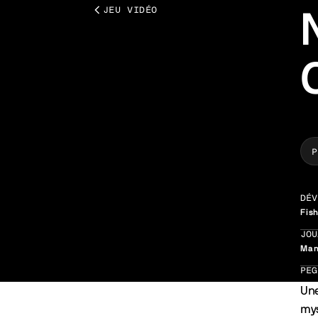
JEU VIDÉO
P
DÉV
Fis
JOU
Man
PEG
Une
mys