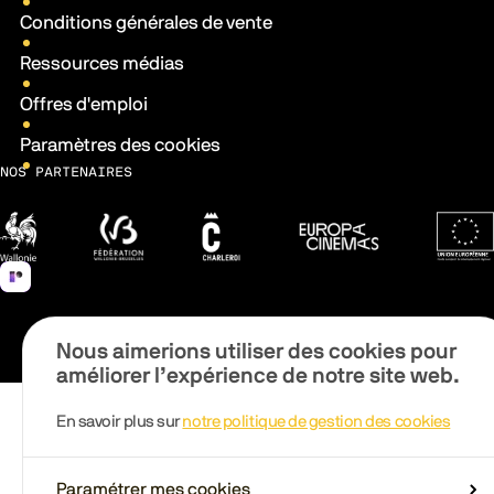
Conditions générales de vente
Ressources médias
Offres d'emploi
Paramètres des cookies
NOS PARTENAIRES
Wallonie
Fédération Wallonie-Bruxelles
Ville de Charleroi
Europa Cinemas
Fonds 
Nous aimerions utiliser des cookies pour
améliorer l’expérience de notre site web.
En savoir plus sur
notre politique de gestion des cookies
Paramétrer mes cookies