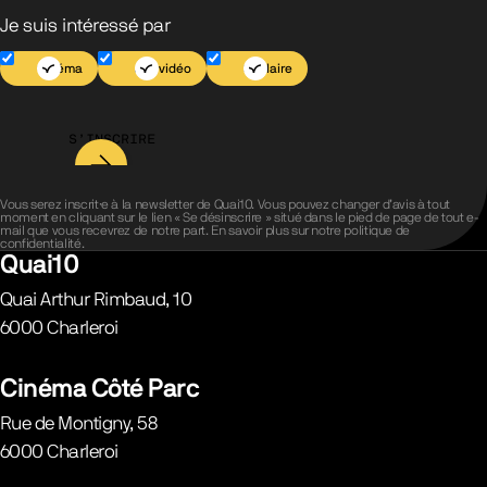
Je suis intéressé par
Cinéma
Jeu vidéo
Scolaire
S’INSCRIRE
Vous serez inscrit·e à la newsletter de Quai10. Vous pouvez changer d’avis à tout
moment en cliquant sur le lien « Se désinscrire » situé dans le pied de page de tout e-
mail que vous recevrez de notre part. En savoir plus sur notre
politique de
confidentialité
.
Quai10
Quai Arthur Rimbaud, 10
6000
Charleroi
Belgique
Cinéma Côté Parc
Rue de Montigny, 58
6000
Charleroi
Belgique