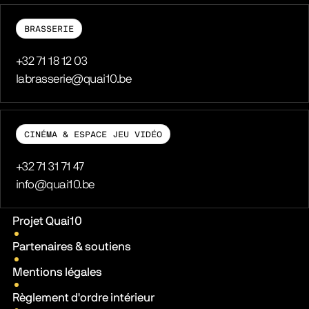
BRASSERIE
Téléphone
+32 71 18 12 03
E-mail
labrasserie@quai10.be
CINÉMA & ESPACE JEU VIDÉO
Téléphone
+32 71 31 71 47
E-mail
info@quai10.be
Liens pratiques
Projet Quai10
Partenaires & soutiens
Mentions légales
Règlement d'ordre intérieur