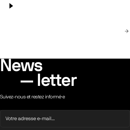
gallery
Lancer la vidéo
rev_cover
n
News
letter
Suivez-nous et restez informé·e