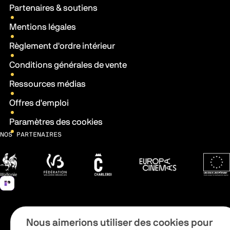
Partenaires & soutiens
Mentions légales
Règlement d'ordre intérieur
Conditions générales de vente
Ressources médias
Offres d'emploi
Paramètres des cookies
NOS PARTENAIRES
Wallonie
Fédération Wallonie-Bruxelles
Ville de Charleroi
Europa Cinemas
Fonds 
Nous aimerions utiliser des cookies pour