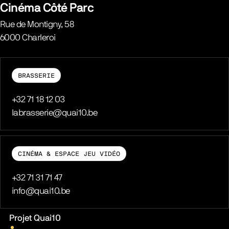
Cinéma Côté Parc
Rue de Montigny, 58
6000
Charleroi
Belgique
BRASSERIE
Téléphone
+32 71 18 12 03
E-mail
labrasserie@quai10.be
CINÉMA & ESPACE JEU VIDÉO
Téléphone
+32 71 31 71 47
E-mail
info@quai10.be
Liens pratiques
Projet Quai10