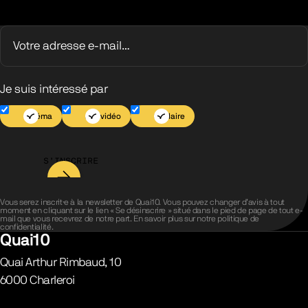
Je suis intéressé par
Cinéma
Jeu vidéo
Scolaire
S’INSCRIRE
Vous serez inscrit·e à la newsletter de Quai10. Vous pouvez changer d’avis à tout
moment en cliquant sur le lien « Se désinscrire » situé dans le pied de page de tout e-
mail que vous recevrez de notre part. En savoir plus sur notre
politique de
confidentialité
.
Quai10
Quai Arthur Rimbaud, 10
6000
Charleroi
Belgique