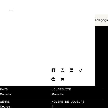
Quai10
MENU
Cinéma
Jeu vidéo
Brasserie
Pédagogi
JEU VIDÉO
Circuit Superstars
PLUS DISPONIBLE AU QUAI10
Facebook
Instagram
LinkedIn
TikTok
DÉVELOPPEUR
DATE DE SORTIE
Letterboxd
Discord
Original Fire Games
10/2023
PAYS
JOUABILITÉ
Canada
Manette
GENRE
NOMBRE DE JOUEURS
Course
4