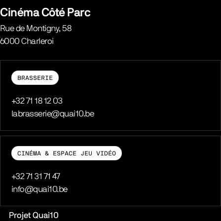
Cinéma Côté Parc
Rue de Montigny, 58
6000
Charleroi
Belgique
BRASSERIE
Téléphone
+32 71 18 12 03
E-mail
labrasserie@quai10.be
CINÉMA & ESPACE JEU VIDÉO
Téléphone
+32 71 31 71 47
E-mail
info@quai10.be
Liens pratiques
Projet Quai10