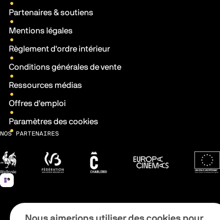
Partenaires & soutiens
Mentions légales
Règlement d'ordre intérieur
Conditions générales de vente
Ressources médias
Offres d'emploi
Paramètres des cookies
NOS PARTENAIRES
Wallonie
Fédération Wallonie-Bruxelles
Ville de Charleroi
Europa Cinemas
Fonds 
Nous aimerions utiliser des cookies pour