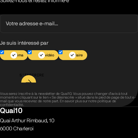
Suivez-nous et restez informé·e
Je suis intéressé par
Cinéma
Jeu vidéo
Scolaire
S’INSCRIRE
Vous serez inscrit·e à la newsletter de Quai10. Vous pouvez changer d’avis à tout
moment en cliquant sur le lien « Se désinscrire » situé dans le pied de page de tout e-
mail que vous recevrez de notre part. En savoir plus sur notre
politique de
confidentialité
.
Quai10
Quai Arthur Rimbaud, 10
6000
Charleroi
Belgique