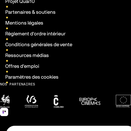
Projet Quai10
Partenaires & soutiens
Mentions légales
Règlement d'ordre intérieur
Conditions générales de vente
Ressources médias
Offres d'emploi
Paramètres des cookies
NOS PARTENAIRES
Wallonie
Fédération Wallonie-Bruxelles
Ville de Charleroi
Europa Cinemas
Fonds 