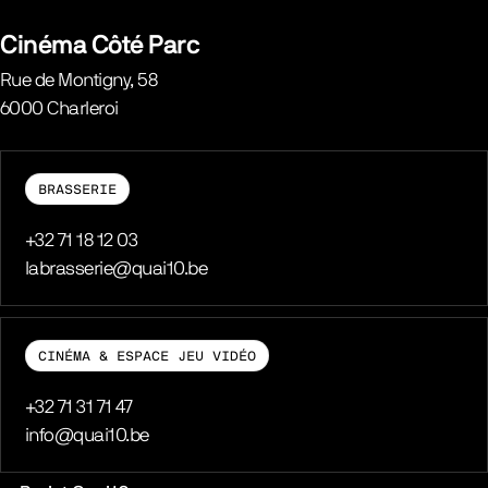
Belgique
Cinéma Côté Parc
Rue de Montigny, 58
6000
Charleroi
Belgique
BRASSERIE
Téléphone
+32 71 18 12 03
E-mail
labrasserie@quai10.be
CINÉMA & ESPACE JEU VIDÉO
Téléphone
+32 71 31 71 47
E-mail
info@quai10.be
Liens pratiques