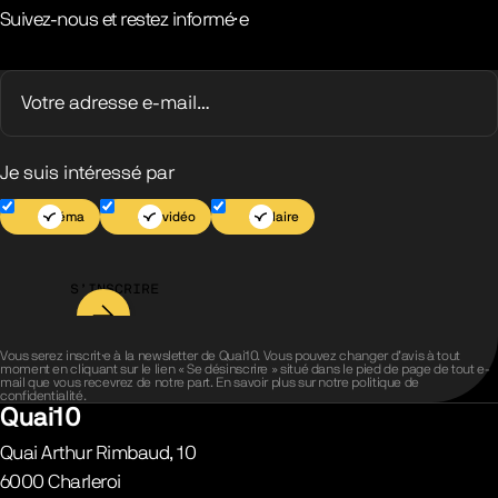
Suivez-nous et restez informé·e
Je suis intéressé par
Cinéma
Jeu vidéo
Scolaire
S’INSCRIRE
Vous serez inscrit·e à la newsletter de Quai10. Vous pouvez changer d’avis à tout
moment en cliquant sur le lien « Se désinscrire » situé dans le pied de page de tout e-
mail que vous recevrez de notre part. En savoir plus sur notre
politique de
confidentialité
.
Quai10
Quai Arthur Rimbaud, 10
6000
Charleroi