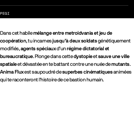
PEGI
Dans cet habile
mélange entre metroidvania et jeu de
coopération
, tu incarnes
jusqu’à deux soldats
génétiquement
modifiés,
agents spéciaux
d’un
régime dictatorial et
bureaucratique
. Plonge dans cette
dystopie
et
sauve une ville
spatiale
et dévastée en te battant contre une nuée de
mutants
.
Anima Flux
est saupoudré de
superbes cinématiques
animées
qui te raconteront l'histoire de ce bastion humain.