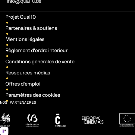
E-mail
info@quai10.be
Liens pratiques
Projet Quai10
Partenaires & soutiens
Mentions légales
Règlement d'ordre intérieur
Conditions générales de vente
Ressources médias
Offres d'emploi
Paramètres des cookies
NOS PARTENAIRES
Wallonie
Fédération Wallonie-Bruxelles
Ville de Charleroi
Europa Cinemas
Fonds 