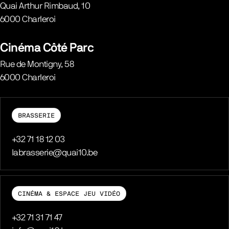
Quai Arthur Rimbaud, 10
6000
Charleroi
Belgique
Cinéma Côté Parc
Rue de Montigny, 58
6000
Charleroi
Belgique
BRASSERIE
Téléphone
+32 71 18 12 03
E-mail
labrasserie@quai10.be
CINÉMA & ESPACE JEU VIDÉO
Téléphone
+32 71 31 71 47