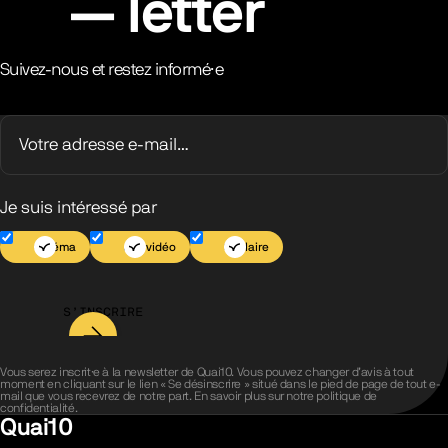
letter
Suivez-nous et restez informé·e
Je suis intéressé par
Cinéma
Jeu vidéo
Scolaire
S’INSCRIRE
Vous serez inscrit·e à la newsletter de Quai10. Vous pouvez changer d’avis à tout
moment en cliquant sur le lien « Se désinscrire » situé dans le pied de page de tout e-
mail que vous recevrez de notre part. En savoir plus sur notre
politique de
confidentialité
.
Quai10