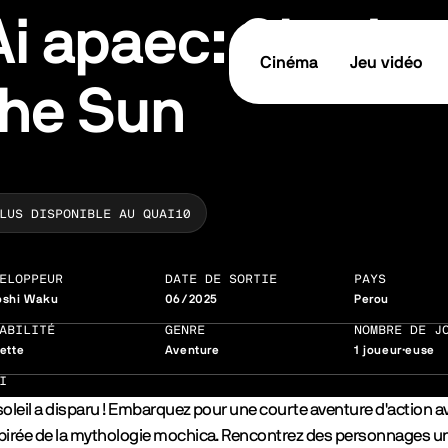
Ai apaec: Shadow
Cinéma
Jeu vidéo
the Sun
LUS DISPONIBLE AU QUAI10
ELOPPEUR
DATE DE SORTIE
PAYS
oshi Waku
06/2025
Perou
ABILITÉ
GENRE
NOMBRE DE J
ette
Aventure
1 joueur·euse
I
soleil a disparu ! Embarquez pour une courte aventure d'action a
pirée de la mythologie mochica. Rencontrez des personnages un