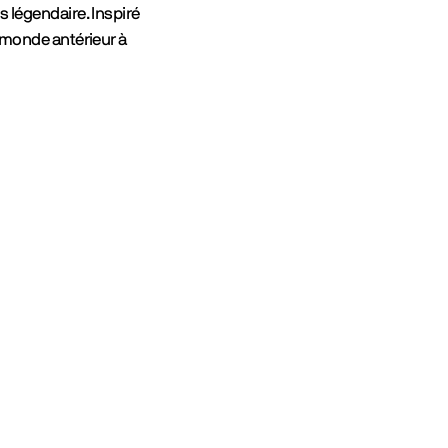
s légendaire. Inspiré
TikTok
n monde antérieur à
Letter
Discor