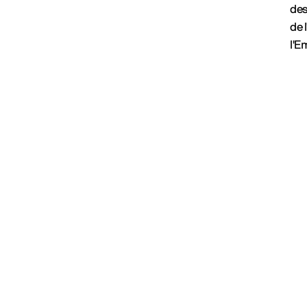
des
de 
l'E