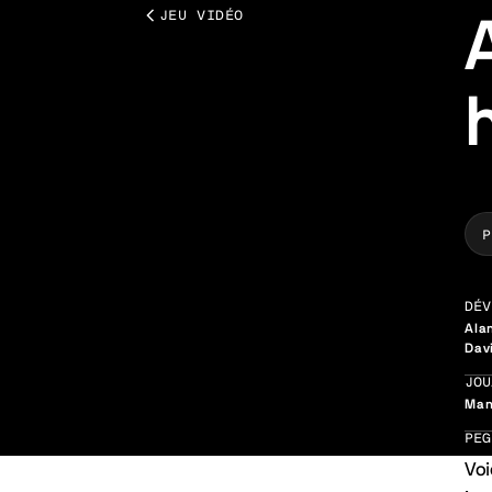
JEU VIDÉO
P
DÉV
Ala
Dav
JOU
Man
PEG
Voi