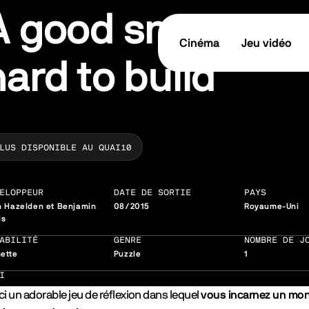
A good snowman 
Cinéma
Jeu vidéo
hard to build
LUS DISPONIBLE AU QUAI10
ELOPPEUR
DATE DE SORTIE
PAYS
n Hazelden et Benjamin
08/2015
Royaume-Uni
is
ABILITÉ
GENRE
NOMBRE DE J
ette
Puzzle
1
I
ci un adorable jeu de réflexion dans lequel
vous incarnez un mons