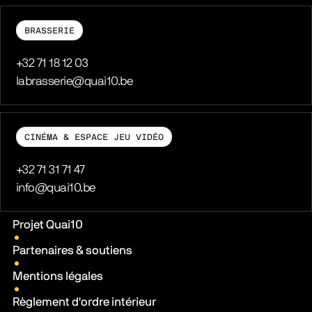
BRASSERIE
Téléphone
+32 71 18 12 03
E-mail
labrasserie@quai10.be
CINÉMA & ESPACE JEU VIDÉO
Téléphone
+32 71 31 71 47
E-mail
info@quai10.be
Liens pratiques
Projet Quai10
Partenaires & soutiens
Mentions légales
Règlement d'ordre intérieur