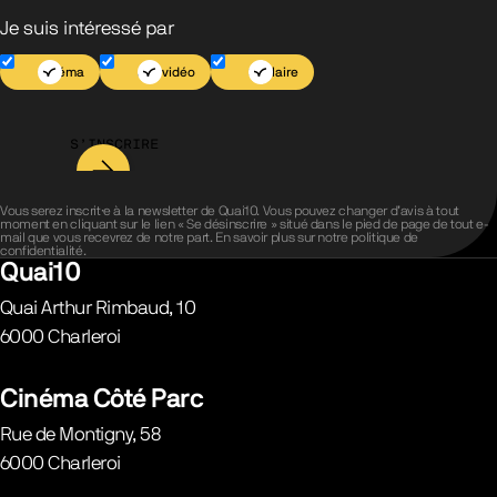
Je suis intéressé par
Cinéma
Jeu vidéo
Scolaire
S’INSCRIRE
Vous serez inscrit·e à la newsletter de Quai10. Vous pouvez changer d’avis à tout
moment en cliquant sur le lien « Se désinscrire » situé dans le pied de page de tout e-
mail que vous recevrez de notre part. En savoir plus sur notre
politique de
confidentialité
.
Quai10
Quai Arthur Rimbaud, 10
6000
Charleroi
Belgique
Cinéma Côté Parc
Rue de Montigny, 58
6000
Charleroi
Belgique