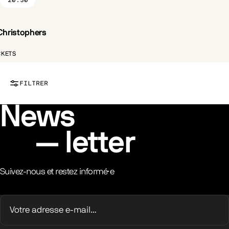
20:30
Christophers
ST.FR
CÔTÉ PARC
CKETS
FILTRER
News
letter
Suivez-nous et restez informé·e