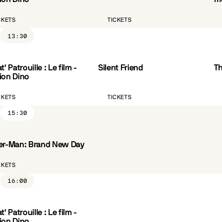
CKETS
TICKETS
13:30
t' Patrouille : Le film -
Silent Friend
T
VO.ST.FR
CÔTÉ PARC
ion Dino
CKETS
TICKETS
15:30
er-Man: Brand New Day
CKETS
16:00
t' Patrouille : Le film -
ion Dino