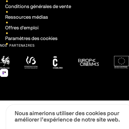
Conditions générales de vente
Ressources médias
Offres d'emploi
Paramètres des cookies
NOS PARTENAIRES
Wallonie
Fédération Wallonie-Bruxelles
Ville de Charleroi
Europa Cinemas
Fonds 
Nous aimerions utiliser des cookies pour
améliorer l’expérience de notre site web.