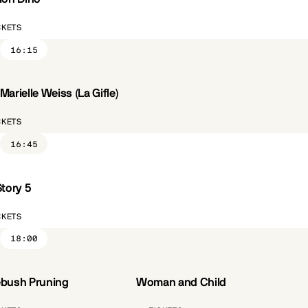
CKETS
16:15
Marielle Weiss (La Gifle)
ST.FR
CÔTÉ PARC
CKETS
16:45
Story 5
CKETS
18:00
bush Pruning
Woman and Child
ST.FR
VO.ST.FR
CÔTÉ PARC