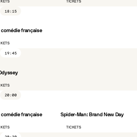
CKETS
TICKETS
18:15
a comédie française
CKETS
19:45
Odyssey
ST.FR
CKETS
20:00
a comédie française
Spider-Man: Brand New Day
VO.ST.FR
CKETS
TICKETS