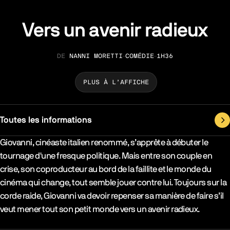
Vers un avenir radieux
NANNI MORETTI
COMÉDIE
1H36
RÉALISATION
GENRE
DURÉE
PLUS À L’AFFICHE
Toutes les informations
Synopsys & Casting
Giovanni, cinéaste italien renommé, s’apprête à débuter le
tournage d'une fresque politique. Mais entre son couple en
crise, son coproducteur au bord de la faillite et le monde du
cinéma qui change, tout semble jouer contre lui. Toujours sur la
corde raide, Giovanni va devoir repenser sa manière de faire s’il
veut mener tout son petit monde vers un avenir radieux.