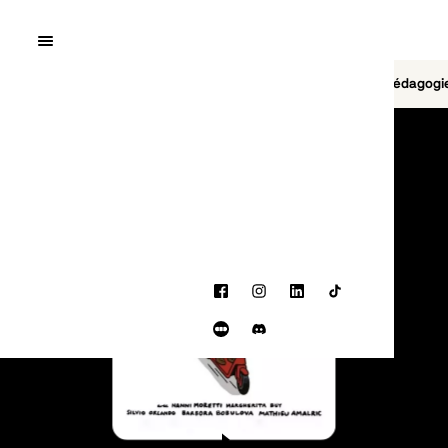
Quai10
MENU
Cinéma
Jeu vidéo
Brasserie
Pédagogi
PROGRAMMATION
Facebook
Instagram
LinkedIn
TikTok
Letterboxd
Discord
BANDE-ANNONCE