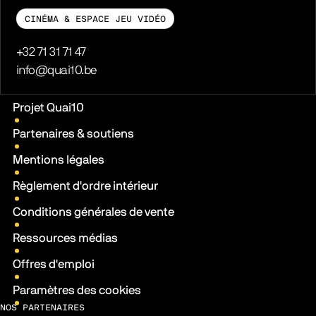
CINÉMA & ESPACE JEU VIDÉO
Téléphone
+32 71 31 71 47
E-mail
info@quai10.be
Liens pratiques
Projet Quai10
Partenaires & soutiens
Mentions légales
Règlement d'ordre intérieur
Conditions générales de vente
Ressources médias
Offres d'emploi
Paramètres des cookies
NOS PARTENAIRES