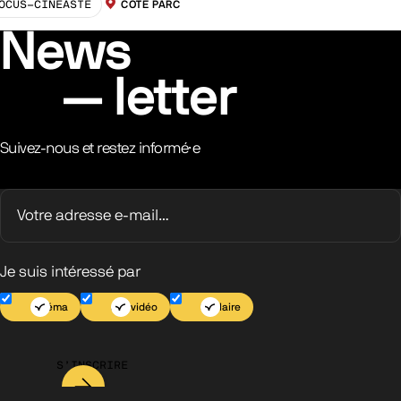
OCUS-CINEASTE
CÔTÉ PARC
LOCALISATION :
News
letter
Suivez-nous et restez informé·e
Je suis intéressé par
Cinéma
Jeu vidéo
Scolaire
S’INSCRIRE