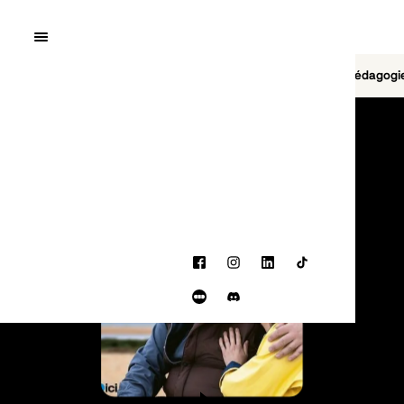
Quai10
MENU
Cinéma
Jeu vidéo
Brasserie
Pédagogi
PROGRAMMATION
Facebook
Instagram
LinkedIn
TikTok
Letterboxd
Discord
BANDE-ANNONCE