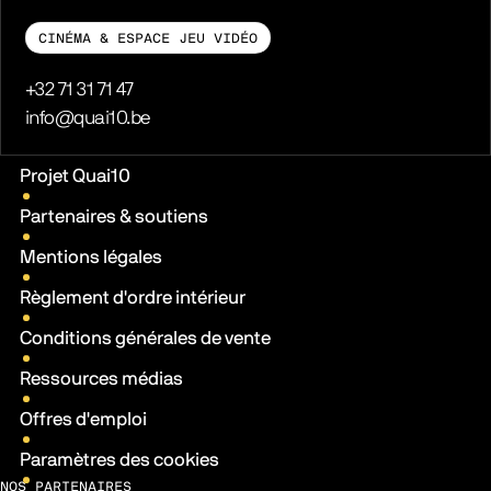
CINÉMA & ESPACE JEU VIDÉO
Téléphone
+32 71 31 71 47
E-mail
info@quai10.be
Liens pratiques
Projet Quai10
Partenaires & soutiens
Mentions légales
Règlement d'ordre intérieur
Conditions générales de vente
Ressources médias
Offres d'emploi
Paramètres des cookies
NOS PARTENAIRES