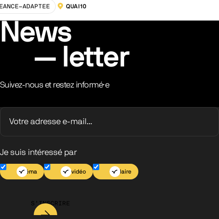
EANCE-ADAPTEE
QUAI10
LOCALISATION :
News
letter
Suivez-nous et restez informé·e
Je suis intéressé par
Cinéma
Jeu vidéo
Scolaire
S’INSCRIRE