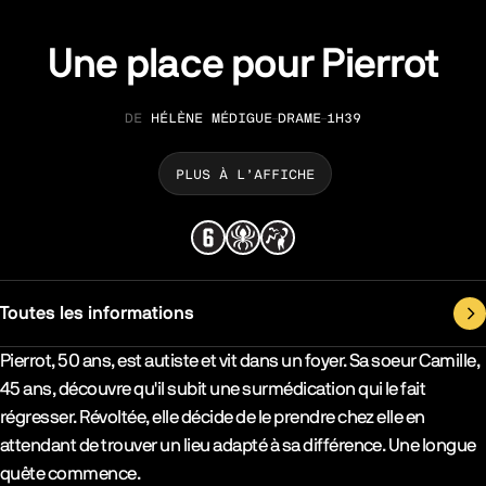
Une place pour Pierrot
HÉLÈNE MÉDIGUE
DRAME
1H39
RÉALISATION
GENRE
DURÉE
PLUS À L’AFFICHE
Toutes les informations
Synopsys & Casting
Pierrot, 50 ans, est autiste et vit dans un foyer. Sa soeur Camille,
45 ans, découvre qu'il subit une surmédication qui le fait
régresser. Révoltée, elle décide de le prendre chez elle en
attendant de trouver un lieu adapté à sa différence. Une longue
quête commence.