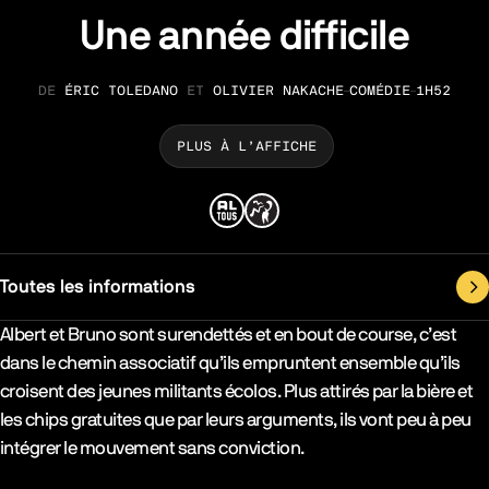
Une année difficile
ÉRIC TOLEDANO
ET
OLIVIER NAKACHE
COMÉDIE
1H52
RÉALISATION
GENRE
DURÉE
PLUS À L’AFFICHE
Toutes les informations
Synopsys & Casting
Albert et Bruno sont surendettés et en bout de course, c’est
dans le chemin associatif qu’ils empruntent ensemble qu’ils
croisent des jeunes militants écolos. Plus attirés par la bière et
les chips gratuites que par leurs arguments, ils vont peu à peu
intégrer le mouvement sans conviction.