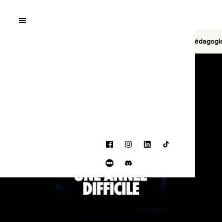
Quai10
MENU
Cinéma
Jeu vidéo
Brasserie
Pédagogi
PROGRAMMATION
Facebook
Instagram
LinkedIn
TikTok
Letterboxd
Discord