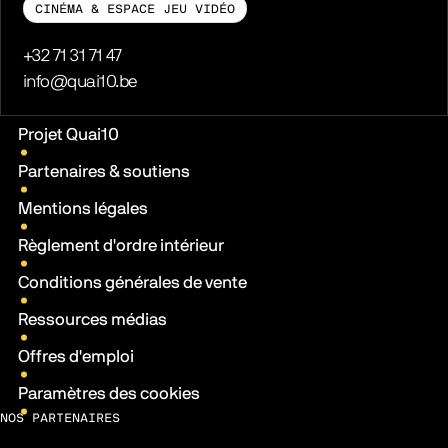
CINÉMA & ESPACE JEU VIDÉO
Téléphone
+32 71 31 71 47
E-mail
info@quai10.be
Liens pratiques
Projet Quai10
Partenaires & soutiens
Mentions légales
Règlement d'ordre intérieur
Conditions générales de vente
Ressources médias
Offres d'emploi
Paramètres des cookies
NOS PARTENAIRES