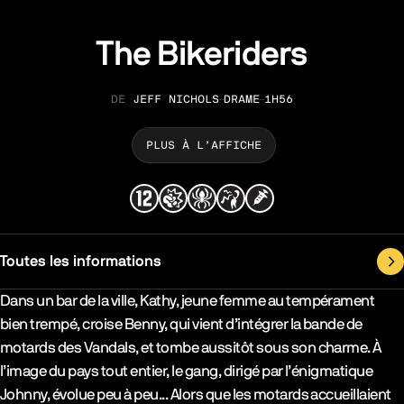
The Bikeriders
JEFF NICHOLS
DRAME
1H56
RÉALISATION
GENRE
DURÉE
PLUS À L’AFFICHE
Toutes les informations
Synopsys & Casting
Dans un bar de la ville, Kathy, jeune femme au tempérament
bien trempé, croise Benny, qui vient d’intégrer la bande de
motards des Vandals, et tombe aussitôt sous son charme. À
l’image du pays tout entier, le gang, dirigé par l’énigmatique
Johnny, évolue peu à peu... Alors que les motards accueillaient