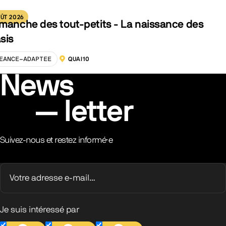
ÛT 2026
manche des tout-petits - La naissance des
sis
EANCE-ADAPTEE
QUAI10
LOCALISATION :
News
letter
Suivez-nous et restez informé·e
Je suis intéressé par