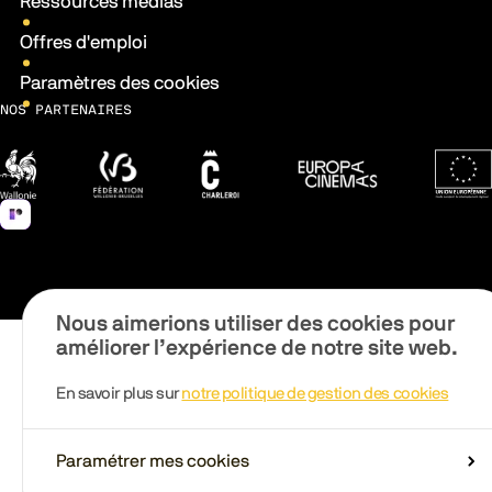
Ressources médias
Offres d'emploi
Paramètres des cookies
NOS PARTENAIRES
Wallonie
Fédération Wallonie-Bruxelles
Ville de Charleroi
Europa Cinemas
Fonds 
Nous aimerions utiliser des cookies pour
améliorer l’expérience de notre site web.
En savoir plus sur
notre politique de gestion des cookies
Paramétrer mes cookies