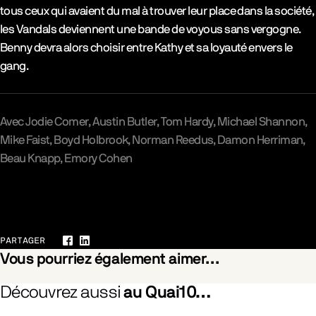
tous ceux qui avaient du mal à trouver leur place dans la société,
les Vandals deviennent une bande de voyous sans vergogne.
Benny devra alors choisir entre Kathy et sa loyauté envers le
gang.
Avec
Jodie Comer
Austin Butler
Tom Hardy
Michael Shannon
Mike Faist
Boyd Holbrook
Norman Reedus
Damon Herriman
Beau Knapp
Emory Cohen
Galerie
PARTAGER
Facebook
LinkedIn
Vous pourriez également aimer…
Découvrez aussi
au Quai10…
he Branches Drops the Withered Blossom
Pride