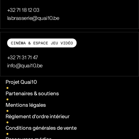
Téléphone
+32 71 18 12 03
E-mail
labrasserie@quai10.be
CINÉMA & ESPACE JEU VIDÉO
Téléphone
+32 71 31 71 47
E-mail
info@quai10.be
Liens pratiques
Projet Quai10
Partenaires & soutiens
Mentions légales
Règlement d'ordre intérieur
Conditions générales de vente