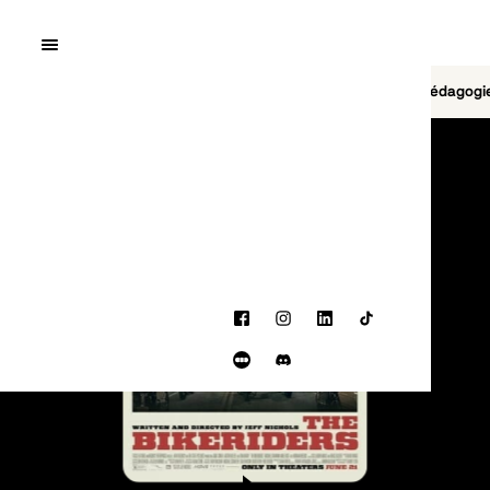
Quai10
MENU
Cinéma
Jeu vidéo
Brasserie
Pédagogi
PROGRAMMATION
Facebook
Instagram
LinkedIn
TikTok
Letterboxd
Discord
BANDE-ANNONCE