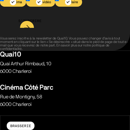
Cinéma
Jeu vidéo
Scolaire
S’INSCRIRE
Vous serez inscrit·e à la newsletter de Quai10. Vous pouvez changer d’avis à tout
moment en cliquant sur le lien « Se désinscrire » situé dans le pied de page de tout e-
mail que vous recevrez de notre part. En savoir plus sur notre
politique de
confidentialité
.
Quai10
Quai Arthur Rimbaud, 10
6000
Charleroi
Belgique
Cinéma Côté Parc
Rue de Montigny, 58
6000
Charleroi
Belgique
BRASSERIE