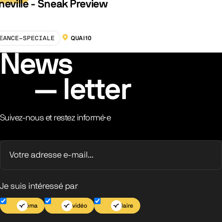
neville - Sneak Preview
EANCE-SPECIALE
QUAI10
LOCALISATION :
News
letter
Suivez-nous et restez informé·e
Je suis intéressé par
Cinéma
Jeu vidéo
Scolaire