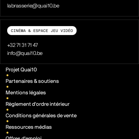
E-mail
labrasserie@quai10.be
CINÉMA & ESPACE JEU VIDÉO
Téléphone
+32 71 31 71 47
E-mail
info@quai10.be
Liens pratiques
Projet Quai10
Partenaires & soutiens
Mentions légales
Règlement d'ordre intérieur
Conditions générales de vente
Ressources médias
Offres d'emploi