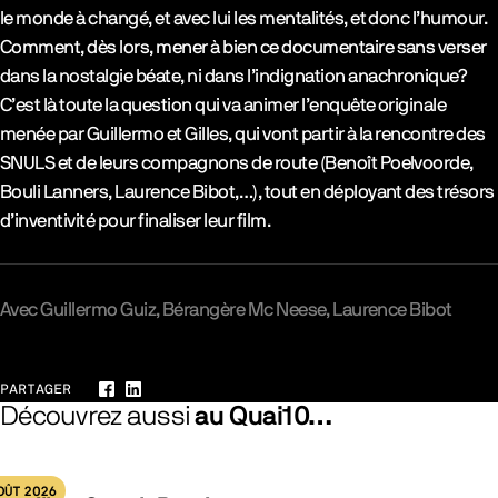
le monde à changé, et avec lui les mentalités, et donc l’humour.
Comment, dès lors, mener à bien ce documentaire sans verser
dans la nostalgie béate, ni dans l’indignation anachronique?
C’est là toute la question qui va animer l’enquête originale
menée par Guillermo et Gilles, qui vont partir à la rencontre des
SNULS et de leurs compagnons de route (Benoît Poelvoorde,
Bouli Lanners, Laurence Bibot,…), tout en déployant des trésors
d’inventivité pour finaliser leur film.
Avec
Guillermo Guiz
Bérangère Mc Neese
Laurence Bibot
PARTAGER
Facebook
LinkedIn
Découvrez aussi
au Quai10…
OÛT 2026