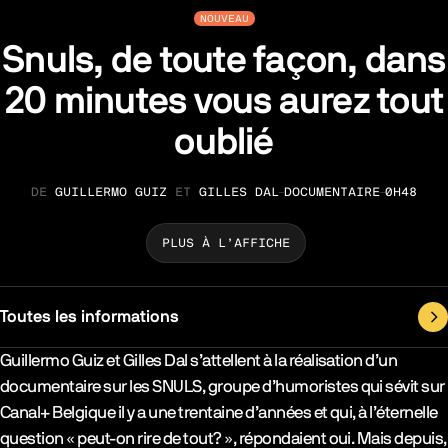
NOUVEAU
Snuls, de toute façon, dans
20 minutes vous aurez tout
oublié
GUILLERMO GUIZ
ET
GILLES DAL
DOCUMENTAIRE
0H48
RÉALISATION
GENRE
DURÉE
PLUS À L’AFFICHE
Toutes les informations
Synopsys & Casting
Guillermo Guiz et Gilles Dal s’attellent à la réalisation d’un
documentaire sur les SNULS, groupe d’humoristes qui sévit sur
Canal+ Belgique il y a une trentaine d’années et qui, à l’éternelle
question « peut-on rire de tout? », répondaient oui. Mais depuis,