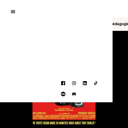
Quai10
MENU
Cinéma
Jeu vidéo
Brasserie
Pédagogi
PROGRAMMATION
Facebook
Instagram
LinkedIn
TikTok
Letterboxd
Discord