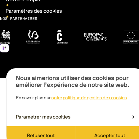
Paramètres des cookies
NOS PARTENAIRES
Wallonie
Fédération Wallonie-Bruxelles
Ville de Charleroi
Europa Cinemas
Fonds 
Nous aimerions utiliser des cookies pour
améliorer l’expérience de notre site web.
En savoir plus sur
notre politique de gestion des cookies
Paramétrer mes cookies
Refuser tout
Accepter tout