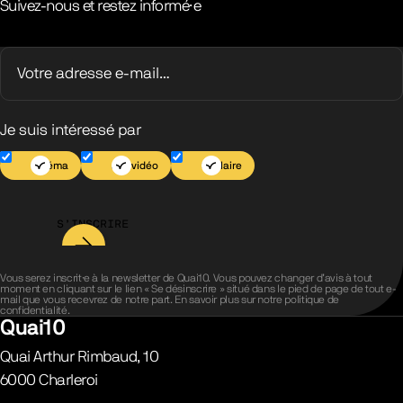
Suivez-nous et restez informé·e
Je suis intéressé par
Cinéma
Jeu vidéo
Scolaire
S’INSCRIRE
Vous serez inscrit·e à la newsletter de Quai10. Vous pouvez changer d’avis à tout
moment en cliquant sur le lien « Se désinscrire » situé dans le pied de page de tout e-
mail que vous recevrez de notre part. En savoir plus sur notre
politique de
confidentialité
.
Quai10
Quai Arthur Rimbaud, 10
6000
Charleroi