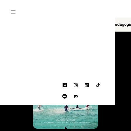
Quai10
MENU
Cinéma
Jeu vidéo
Brasserie
Pédagogi
PROGRAMMATION
Facebook
Instagram
LinkedIn
TikTok
Letterboxd
Discord
BANDE-ANNONCE