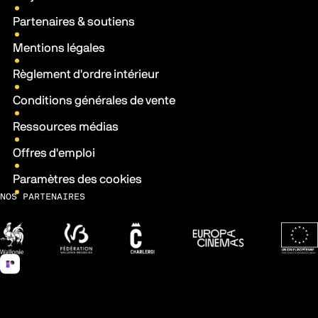
Partenaires & soutiens
Mentions légales
Règlement d'ordre intérieur
Conditions générales de vente
Ressources médias
Offres d'emploi
Paramètres des cookies
NOS PARTENAIRES
Wallonie
Fédération Wallonie-Bruxelles
Ville de Charleroi
Europa Cinemas
Fonds 