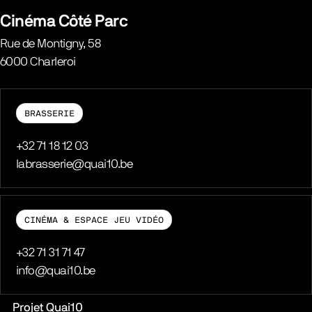
Belgique
Cinéma Côté Parc
Rue de Montigny, 58
6000
Charleroi
Belgique
BRASSERIE
Téléphone
+32 71 18 12 03
E-mail
labrasserie@quai10.be
CINÉMA & ESPACE JEU VIDÉO
Téléphone
+32 71 31 71 47
E-mail
info@quai10.be
Liens pratiques
Projet Quai10