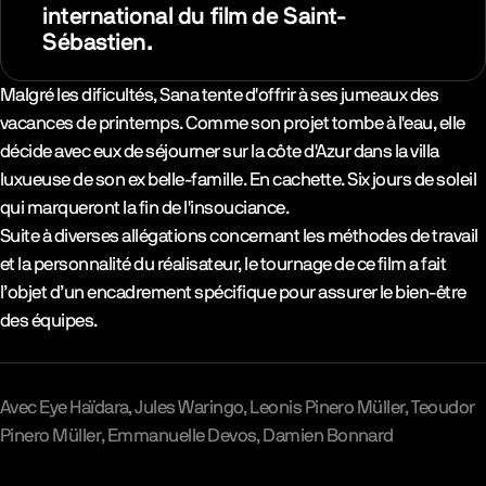
international du film de Saint-
Sébastien.
Synopsys & Casting
Malgré les dificultés, Sana tente d'offrir à ses jumeaux des
vacances de printemps. Comme son projet tombe à l'eau, elle
décide avec eux de séjourner sur la côte d'Azur dans la villa
luxueuse de son ex belle-famille. En cachette. Six jours de soleil
qui marqueront la fin de l'insouciance.
Suite à diverses allégations concernant les méthodes de travail
et la personnalité du réalisateur, le tournage de ce film a fait
l’objet d’un encadrement spécifique pour assurer le bien-être
des équipes.
Avec
Eye Haïdara
Jules Waringo
Leonis Pinero Müller
Teoudor
Pinero Müller
Emmanuelle Devos
Damien Bonnard