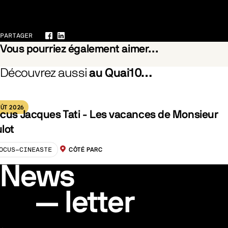
Galerie
PARTAGER
Facebook
LinkedIn
Vous pourriez également aimer…
Découvrez aussi
au Quai10…
Was Marielle Weiss (La Gifle)
ÛT 2026
cus Jacques Tati - Les vacances de Monsieur
lot
OCUS-CINEASTE
CÔTÉ PARC
LOCALISATION :
News
letter