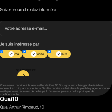
Suivez-nous et restez informé·e
Je suis intéressé par
Cinéma
Jeu vidéo
Scolaire
S’INSCRIRE
Vous serez inscrit·e à la newsletter de Quai10. Vous pouvez changer d’avis à tout
moment en cliquant sur le lien « Se désinscrire » situé dans le pied de page de tout e-
mail que vous recevrez de notre part. En savoir plus sur notre
politique de
confidentialité
.
Quai10
Quai Arthur Rimbaud, 10