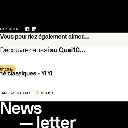
Galerie
PARTAGER
Facebook
LinkedIn
Vous pourriez également aimer…
Découvrez aussi
au Quai10…
he Branches Drops the Withered Blossom
Pride
ÛT 2026
né classiques - Yi Yi
EANCE-SPECIALE
QUAI10
LOCALISATION :
News
letter