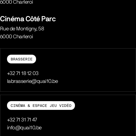
6000
Charleroi
Belgique
Cinéma Côté Parc
Rue de Montigny, 58
6000
Charleroi
Belgique
BRASSERIE
Téléphone
+32 71 18 12 03
E-mail
labrasserie@quai10.be
CINÉMA & ESPACE JEU VIDÉO
Téléphone
+32 71 31 71 47
E-mail
info@quai10.be