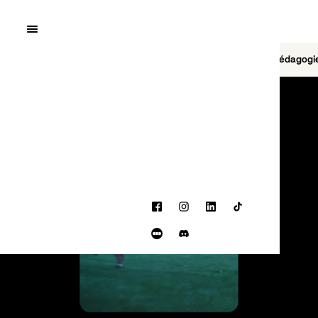
Quai10
MENU
Cinéma
Jeu vidéo
Brasserie
Pédagogi
PROGRAMMATION
Facebook
Instagram
LinkedIn
TikTok
Letterboxd
Discord