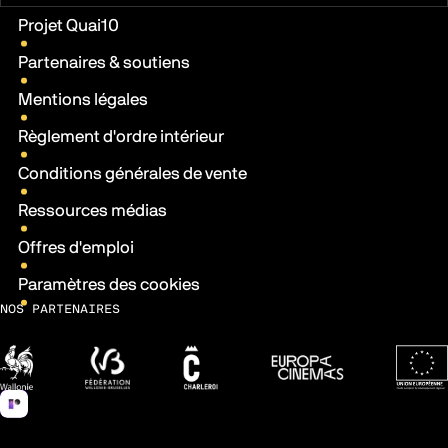
Liens pratiques
Projet Quai10
Partenaires & soutiens
Mentions légales
Règlement d'ordre intérieur
Conditions générales de vente
Ressources médias
Offres d'emploi
Paramètres des cookies
NOS PARTENAIRES
Wallonie
Fédération Wallonie-Bruxelles
Ville de Charleroi
Europa Cinemas
Fonds 