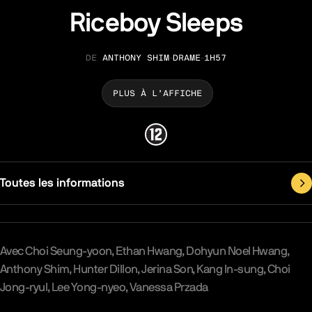
Riceboy Sleeps
ANTHONY SHIM
DRAME
1H57
RÉALISATION
GENRE
DURÉE
PLUS À L’AFFICHE
Toutes les informations
Synopsys & Casting
Avec
Choi Seung-yoon
Ethan Hwang
Dohyun Noel Hwang
Anthony Shim
Hunter Dillon
Jerina Son
Kang In-sung
Choi
Jong-ryul
Lee Yong-nyeo
Vanessa Przada