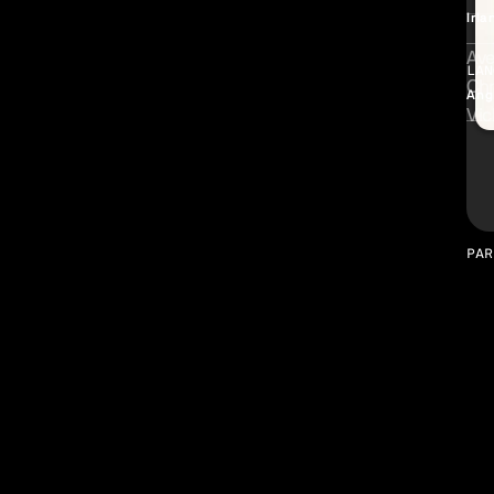
Irla
Av
LAN
Chr
Ang
Vic
Gal
PAR