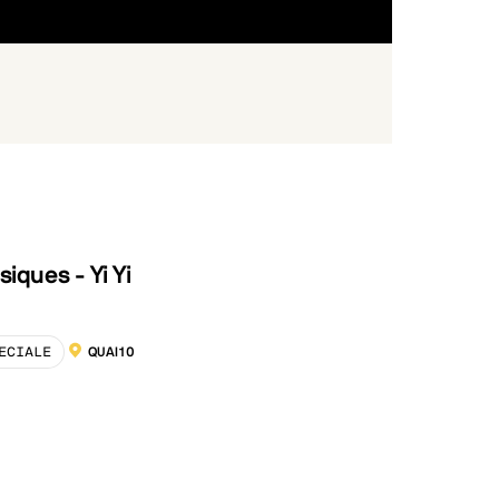
tres
siques - Yi Yi
ECIALE
QUAI10
LOCALISATION :