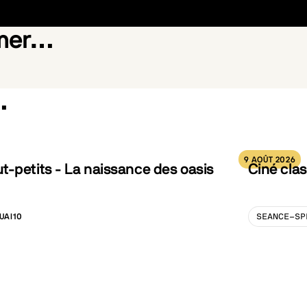
imer…
…
e illusion
Des Minions et Des Mons
9 AOÛT 2026
-petits - La naissance des oasis
Ciné clas
UAI10
SEANCE-SP
LISATION :