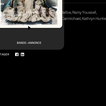
nde
ec
Emma Stone
Mark Ruffalo
Willem Dafoe
Ramy Youssef
GUE ORIGINALE
istopher Abbott
Suzy Bemba
Jerrod Carmichael
Kathryn Hunte
lais
ki Pepperdine
Hanna Schygulla
erie
BANDE-ANNONCE
TAGER
Facebook
LinkedIn