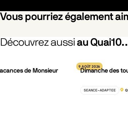
Vous pourriez également a
Découvrez aussi
au Quai10
Pride
Juste un
9 AOÛT 2026
 vacances de Monsieur
Dimanche des tout
SEANCE-ADAPTEE
Q
LOCA