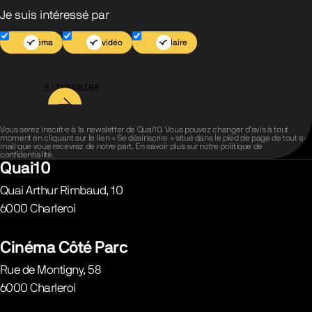
Je suis intéressé par
Cinéma
Jeu vidéo
Scolaire
S’INSCRIRE
Vous serez inscrit·e à la newsletter de Quai10. Vous pouvez changer d’avis à tout
moment en cliquant sur le lien « Se désinscrire » situé dans le pied de page de tout e-
mail que vous recevrez de notre part. En savoir plus sur notre
politique de
confidentialité
.
Quai10
Quai Arthur Rimbaud, 10
6000
Charleroi
Belgique
Cinéma Côté Parc
Rue de Montigny, 58
6000
Charleroi
Belgique