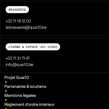
BRASSERIE
Téléphone
+32 71 18 12 03
E-mail
labrasserie@quai10.be
CINÉMA & ESPACE JEU VIDÉO
Téléphone
+32 71 31 71 47
E-mail
info@quai10.be
Liens pratiques
Projet Quai10
Partenaires & soutiens
Mentions légales
Règlement d'ordre intérieur