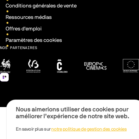
Conditions générales de vente
Ressources médias
Offres d'emploi
Paramètres des cookies
NOS PARTENAIRES
Wallonie
Fédération Wallonie-Bruxelles
Ville de Charleroi
Europa Cinemas
Fonds 
Nous aimerions utiliser des cookies pour
améliorer l’expérience de notre site web.
En savoir plus sur
notre politique de gestion des cookies