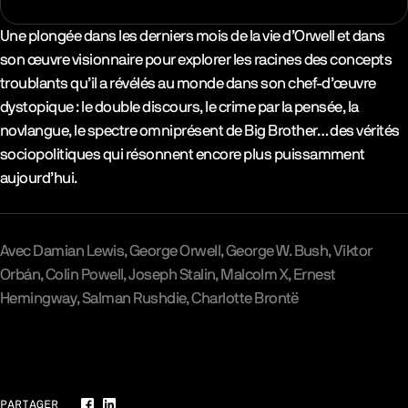
Synopsys & Casting
Une plongée dans les derniers mois de la vie d’Orwell et dans
son œuvre visionnaire pour explorer les racines des concepts
troublants qu’il a révélés au monde dans son chef-d’œuvre
dystopique : le double discours, le crime par la pensée, la
novlangue, le spectre omniprésent de Big Brother… des vérités
sociopolitiques qui résonnent encore plus puissamment
aujourd’hui.
Avec
Damian Lewis
George Orwell
George W. Bush
Viktor
Orbán
Colin Powell
Joseph Stalin
Malcolm X
Ernest
Hemingway
Salman Rushdie
Charlotte Brontë
Galerie
PARTAGER