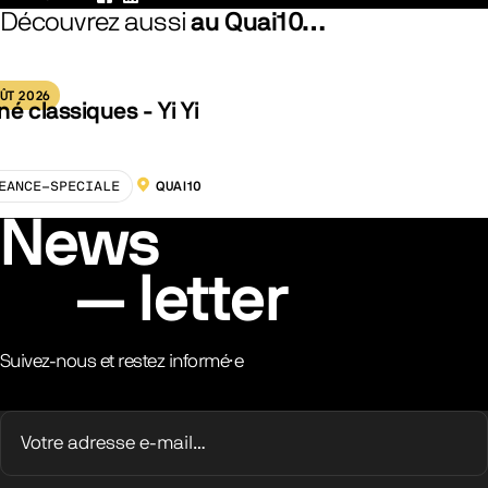
Facebook
LinkedIn
Découvrez aussi
au Quai10…
ÛT 2026
né classiques - Yi Yi
EANCE-SPECIALE
QUAI10
LOCALISATION :
News
letter
Suivez-nous et restez informé·e