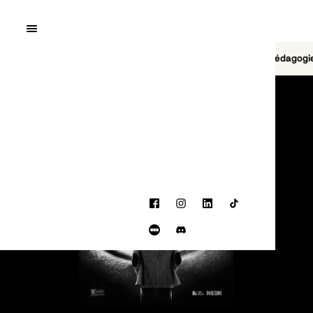
Quai10
MENU
Cinéma
Jeu vidéo
Brasserie
Pédagogi
PROGRAMMATION
Facebook
Instagram
LinkedIn
TikTok
Letterboxd
Discord
BANDE-ANNONCE