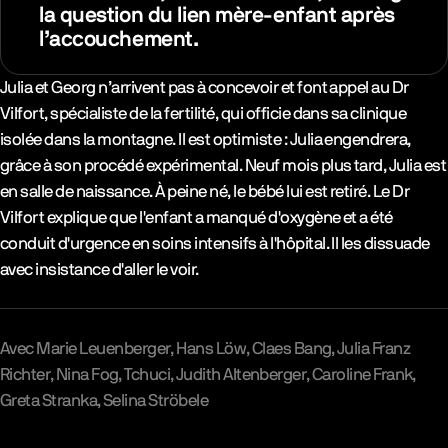
la question du lien mère-enfant après
l’accouchement.
Synopsys & Casting
Julia et Georg n’arrivent pas à concevoir et font appel au Dr
Vilfort, spécialiste de la fertilité, qui officie dans sa clinique
isolée dans la montagne. Il est optimiste : Julia engendrera,
grâce à son procédé expérimental. Neuf mois plus tard, Julia est
en salle de naissance. À peine né, le bébé lui est retiré. Le Dr
Vilfort explique que l'enfant a manqué d'oxygène et a été
conduit d'urgence en soins intensifs à l'hôpital. Il les dissuade
avec insistance d'aller le voir.
Avec
Marie Leuenberger
Hans Löw
Claes Bang
Julia Franz
Richter
Nina Fog
Tchuci
Judith Altenberger
Caroline Frank
Greta Stranka
Selina Ströbele