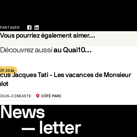
Galerie
PARTAGER
Facebook
LinkedIn
Vous pourriez également aimer…
Découvrez aussi
au Quai10…
oiled (À toute épreuve)
Rosebush Pruning
ÛT 2026
cus Jacques Tati - Les vacances de Monsieur
lot
OCUS-CINEASTE
CÔTÉ PARC
LOCALISATION :
News
letter