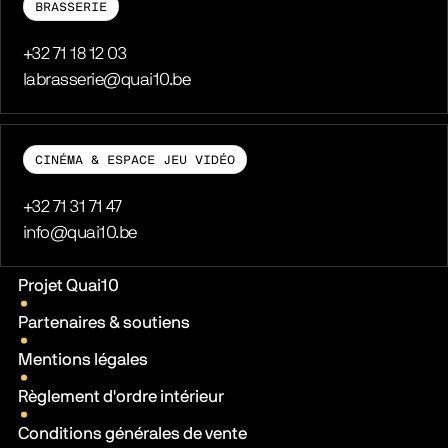
BRASSERIE
Téléphone
+32 71 18 12 03
E-mail
labrasserie@quai10.be
CINÉMA & ESPACE JEU VIDÉO
Téléphone
+32 71 31 71 47
E-mail
info@quai10.be
Liens pratiques
Projet Quai10
Partenaires & soutiens
Mentions légales
Règlement d'ordre intérieur
Conditions générales de vente