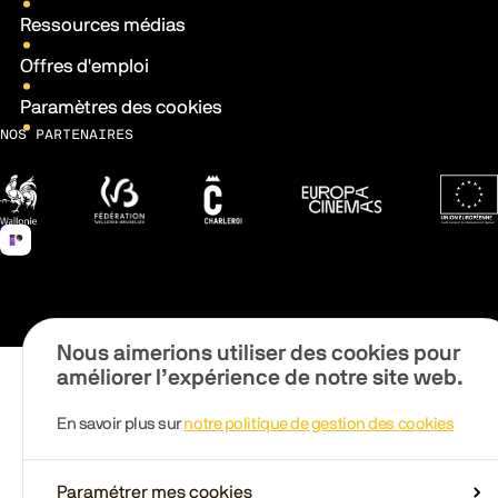
Ressources médias
Offres d'emploi
Paramètres des cookies
NOS PARTENAIRES
Wallonie
Fédération Wallonie-Bruxelles
Ville de Charleroi
Europa Cinemas
Fonds 
Nous aimerions utiliser des cookies pour
améliorer l’expérience de notre site web.
En savoir plus sur
notre politique de gestion des cookies
Paramétrer mes cookies