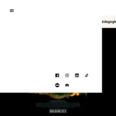
Quai10
MENU
Cinéma
Jeu vidéo
Brasserie
Pédagogi
PROGRAMMATION
Facebook
Instagram
LinkedIn
TikTok
Letterboxd
Discord
BANDE-ANNONCE