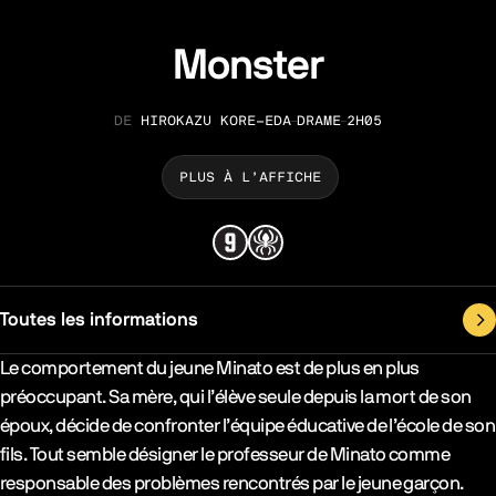
Monster
HIROKAZU KORE-EDA
DRAME
2H05
RÉALISATION
GENRE
DURÉE
PLUS À L’AFFICHE
Toutes les informations
Synopsys & Casting
Le comportement du jeune Minato est de plus en plus
préoccupant. Sa mère, qui l’élève seule depuis la mort de son
époux, décide de confronter l’équipe éducative de l’école de son
fils. Tout semble désigner le professeur de Minato comme
responsable des problèmes rencontrés par le jeune garçon.