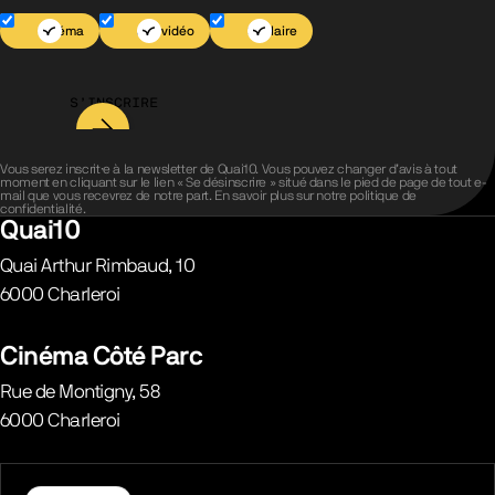
Cinéma
Jeu vidéo
Scolaire
S’INSCRIRE
Vous serez inscrit·e à la newsletter de Quai10. Vous pouvez changer d’avis à tout
moment en cliquant sur le lien « Se désinscrire » situé dans le pied de page de tout e-
mail que vous recevrez de notre part. En savoir plus sur notre
politique de
confidentialité
.
Quai10
Quai Arthur Rimbaud, 10
6000
Charleroi
Belgique
Cinéma Côté Parc
Rue de Montigny, 58
6000
Charleroi
Belgique