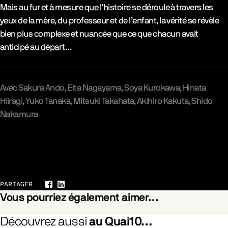
Mais au fur et à mesure que l’histoire se déroule à travers les
yeux de la mère, du professeur et de l’enfant, la vérité se révèle
bien plus complexe et nuancée que ce que chacun avait
anticipé au départ…
Avec
Sakura Ando
Eita Nagayama
Soya Kurokawa
Hinata
Hiiragi
Yuko Tanaka
Mitsuki Takahata
Akihiro Kakuta
Shido
Nakamura
Galerie
PARTAGER
Facebook
LinkedIn
Vous pourriez également aimer…
Découvrez aussi
au Quai10…
he Branches Drops the Withered Blossom
Pride