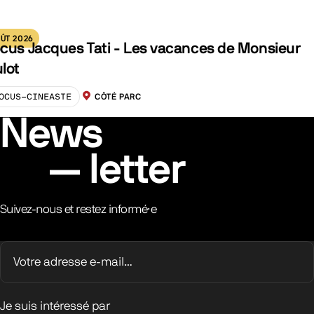
ÛT 2026
cus Jacques Tati - Les vacances de Monsieur
lot
OCUS-CINEASTE
CÔTÉ PARC
LOCALISATION :
News
letter
Suivez-nous et restez informé·e
Je suis intéressé par