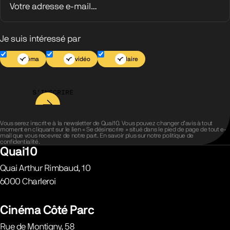
Je suis intéressé par
Cinéma
Jeu vidéo
Scolaire
S’INSCRIRE
Vous serez inscrit·e à la newsletter de Quai10. Vous pouvez changer d’avis à tout
moment en cliquant sur le lien « Se désinscrire » situé dans le pied de page de tout e-
mail que vous recevrez de notre part. En savoir plus sur notre
politique de
confidentialité
.
Quai10
Quai Arthur Rimbaud, 10
6000
Charleroi
Belgique
Cinéma Côté Parc
Rue de Montigny, 58