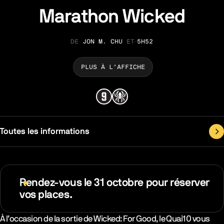
Marathon Wicked
JON M. CHU
ET
5H52
RÉALISATION
DURÉE
PLUS À L’AFFICHE
Toutes les informations
Rendez-vous le 31 octobre pour réserver
vos places.
Synopsys & Casting
À l’occasion de la sortie de Wicked: For Good, le Quai10 vous