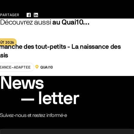
Galerie
PARTAGER
Facebook
LinkedIn
Découvrez aussi
au Quai10…
ÛT 2026
manche des tout-petits - La naissance des
sis
EANCE-ADAPTEE
QUAI10
LOCALISATION :
News
letter
Suivez-nous et restez informé·e