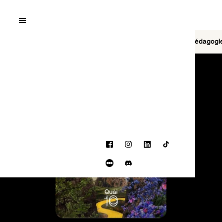
Quai10
MENU
Cinéma
Jeu vidéo
Brasserie
Pédagogi
PROGRAMMATION
Facebook
Instagram
LinkedIn
TikTok
Letterboxd
Discord