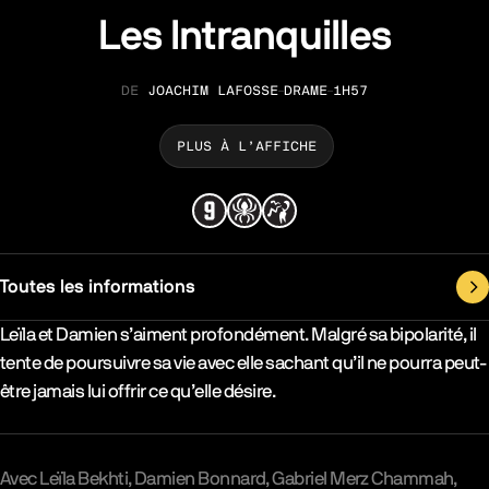
Les Intranquilles
JOACHIM LAFOSSE
DRAME
1H57
RÉALISATION
GENRE
DURÉE
PLUS À L’AFFICHE
Toutes les informations
Synopsys & Casting
Leïla et Damien s’aiment profondément. Malgré sa bipolarité, il
tente de poursuivre sa vie avec elle sachant qu’il ne pourra peut-
être jamais lui offrir ce qu’elle désire.
Avec
Leïla Bekhti
Damien Bonnard
Gabriel Merz Chammah