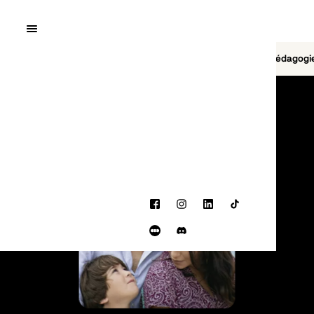
Quai10
MENU
Cinéma
Jeu vidéo
Brasserie
Pédagogi
PROGRAMMATION
Facebook
Instagram
LinkedIn
TikTok
Letterboxd
Discord