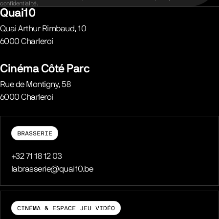
confidentialité
.
Quai10
Quai Arthur Rimbaud, 10
6000
Charleroi
Belgique
Cinéma Côté Parc
Rue de Montigny, 58
6000
Charleroi
Belgique
BRASSERIE
Téléphone
+32 71 18 12 03
E-mail
labrasserie@quai10.be
CINÉMA & ESPACE JEU VIDÉO