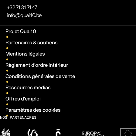
Téléphone
+32 71 31 71 47
E-mail
info@quai10.be
Liens pratiques
Projet Quai10
Partenaires & soutiens
Mentions légales
Règlement d'ordre intérieur
Conditions générales de vente
Ressources médias
Offres d'emploi
Paramètres des cookies
NOS PARTENAIRES
Wallonie
Fédération Wallonie-Bruxelles
Ville de Charleroi
Europa Cinemas
Fonds 