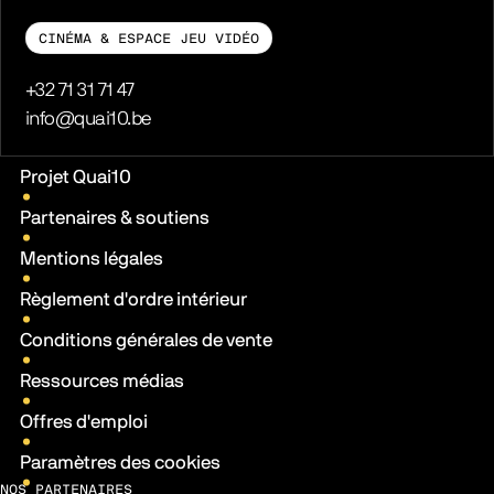
CINÉMA & ESPACE JEU VIDÉO
Téléphone
+32 71 31 71 47
E-mail
info@quai10.be
Liens pratiques
Projet Quai10
Partenaires & soutiens
Mentions légales
Règlement d'ordre intérieur
Conditions générales de vente
Ressources médias
Offres d'emploi
Paramètres des cookies
NOS PARTENAIRES