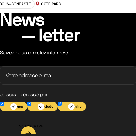
OCUS-CINEASTE
CÔTÉ PARC
LOCALISATION :
News
letter
Suivez-nous et restez informé·e
Je suis intéressé par
Cinéma
Jeu vidéo
Scolaire
S’INSCRIRE