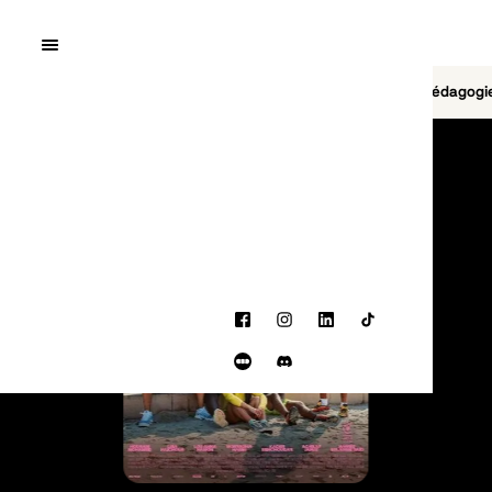
Quai10
MENU
Cinéma
Jeu vidéo
Brasserie
Pédagogi
PROGRAMMATION
Facebook
Instagram
LinkedIn
TikTok
Letterboxd
Discord