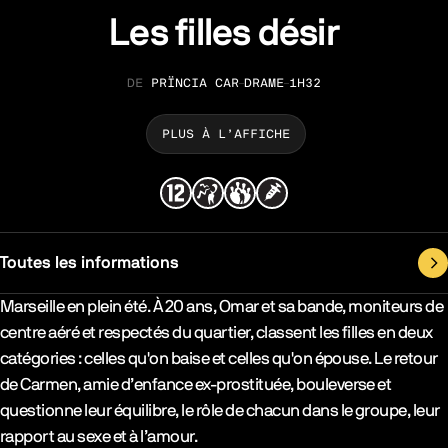
Les filles désir
PRÏNCIA CAR
DRAME
1H32
RÉALISATION
GENRE
DURÉE
PLUS À L’AFFICHE
Toutes les informations
Synopsys & Casting
Marseille en plein été. À 20 ans, Omar et sa bande, moniteurs de
centre aéré et respectés du quartier, classent les filles en deux
catégories : celles qu'on baise et celles qu'on épouse. Le retour
de Carmen, amie d’enfance ex-prostituée, bouleverse et
questionne leur équilibre, le rôle de chacun dans le groupe, leur
rapport au sexe et à l’amour.